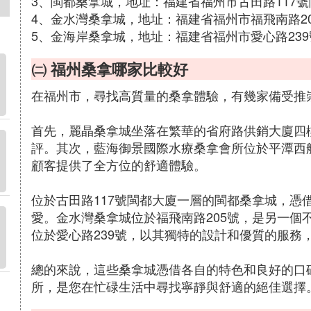
3、閩都桑拿城，地址：福建省福州市古田路117號
4、金水灣桑拿城，地址：福建省福州市福飛南路2
5、金海岸桑拿城，地址：福建省福州市愛心路239
㈡ 福州桑拿哪家比較好
在福州市，尋找高質量的桑拿體驗，有幾家備受推
首先，麗晶桑拿城坐落在繁華的省府路供銷大廈四
評。其次，藍海御景國際水療桑拿會所位於平潭西
顧客提供了全方位的舒適體驗。
位於古田路117號閩都大廈一層的閩都桑拿城，憑
愛。金水灣桑拿城位於福飛南路205號，是另一個
位於愛心路239號，以其獨特的設計和優質的服務
總的來說，這些桑拿城憑借各自的特色和良好的口
所，是您在忙碌生活中尋找寧靜與舒適的絕佳選擇