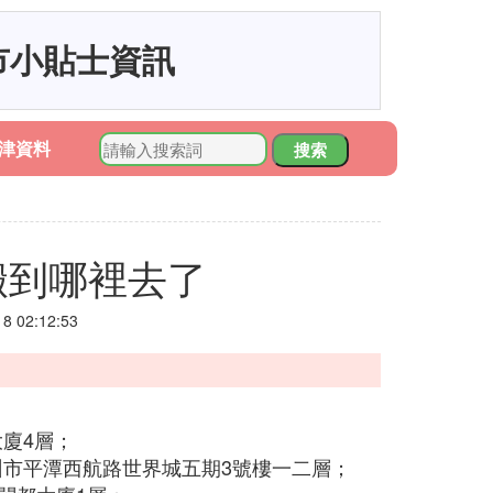
市小貼士資訊
津資料
搜索
搬到哪裡去了
 02:12:53
廈4層；
州市平潭西航路世界城五期3號樓一二層；