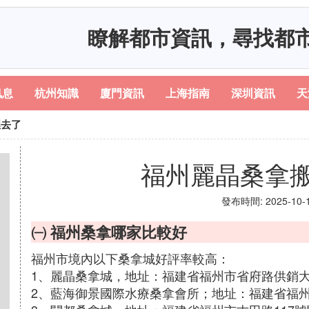
瞭解都市資訊，尋找都
訊息
杭州知識
廈門資訊
上海指南
深圳資訊
天
裡去了
福州麗晶桑拿
發布時間: 2025-10-18
㈠ 福州桑拿哪家比較好
福州市境內以下桑拿城好評率較高：
1、麗晶桑拿城，地址：福建省福州市省府路供銷大
2、藍海御景國際水療桑拿會所；地址：福建省福