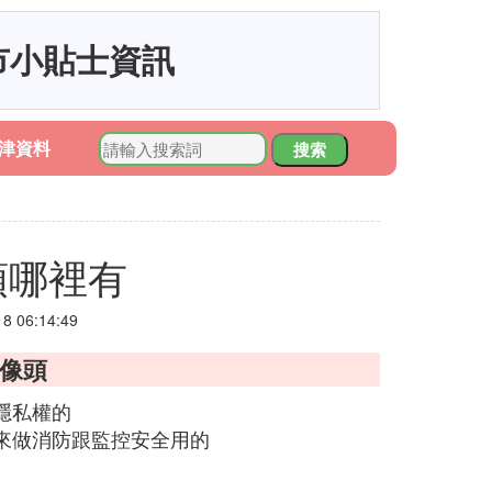
市小貼士資訊
津資料
搜索
頭哪裡有
 06:14:49
攝像頭
隱私權的
用來做消防跟監控安全用的