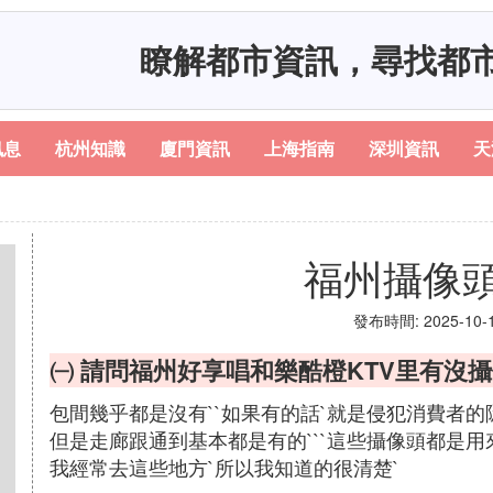
瞭解都市資訊，尋找都
訊息
杭州知識
廈門資訊
上海指南
深圳資訊
天
福州攝像
發布時間: 2025-10-18
㈠ 請問福州好享唱和樂酷橙KTV里有沒
包間幾乎都是沒有``如果有的話`就是侵犯消費者的
但是走廊跟通到基本都是有的```這些攝像頭都是
我經常去這些地方`所以我知道的很清楚`