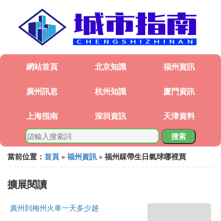
網站首頁
北京知識
福州資訊
廣州訊息
杭州知識
廈門資訊
上海指南
深圳資訊
天津資料
搜索
當前位置：
首頁
»
福州資訊
» 福州綵帶生日氣球哪裡買
擴展閱讀
廣州到梅州火車一天多少趟