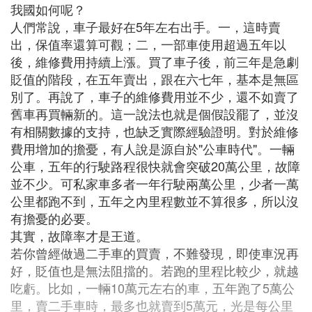
我國如何呢？
人們常說，車子最好在5年左右出手。一，這時賣
出，保值率還算可觀；二，一部車使用超過五年以
後，維修費用持續上漲。買了車子後，前三年是急劇
貶值的階段，在五年賣出，跟在六七年，基本是無區
別了。再說了，車子的維修費用並不少，還不如賣了
舊車再買輛新的。這一說法也就是個假設罷了，並沒
有相關數據的支持，也缺乏實際經驗證明。對於維修
費用增加的擔憂，有人說是源自於"公車時代"。一輛
公車，五年的行駛路程很快就會突破20萬公里，故障
並不少。可私家車多者一年行駛兩萬公里，少者一萬
公里都跑不到，五年之內里程數並不算很多，所以沒
有擔憂的必要。
其實，故障率才是王道。
若你曾經做過二手車的買賣，不難發現，即使車況再
好，貶值也是無法阻擋的。若跑的里程比較少，就越
吃虧。比如，一輛10萬元左右的車，五年跑了5萬公
里，賣二手車時，最多也就賣到5萬元，光是每公里