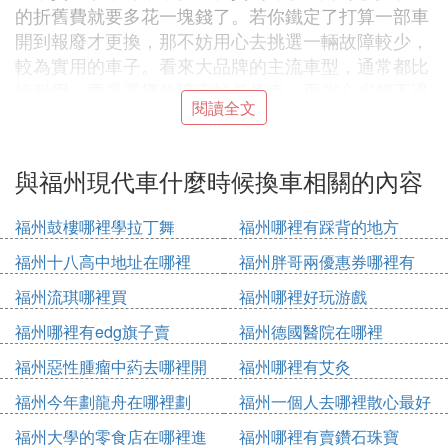
的折舊費就要多花一塊錢了。若你鐵定了打算一部車
開到報廢才更換，那不妨用心去挑選一輛故障較少，
較為實用的車子。看來大品牌的主流車型，通常都比
較耐用，要是選擇故障率較低的車，再省心省錢不過
閱讀全文
了。
請採納！
與福州現代車什麼時候換車相關的內容
2. 現代汽車以舊換新4s店
目前。不少汽車4S店也紛紛「插足」舊車市場。記者
福州鼓樓哪裡學拉丁舞
福州哪裡有踩背的地方
探訪合肥車市發現 大部分汽車4S店都推出了汽車置
福州十八高中地址在哪裡
福州胖哥兩優惠券哪裡有
換業務。消費者想換某品牌新車，可以直接去該品牌
福州流琪哪裡買
福州哪裡好玩游戲
4S店置換。
福州哪裡有edg旗子賣
福州德國醫院在哪裡
不過，這種置換業務並沒有消費者想像的那麼「美
福州惡性腫瘤中葯去哪裡開
福州哪裡有艾灸
好」。4S店有不少舊車，都是顧客到4S店舊車置換
新車，4S店又把舊車轉賣給4S店，舊車從消費者手
福州今年劃龍舟在哪裡劃
福州一個人去哪裡散心最好
裡經過4S店再到二手車市，「實際上多了一道流程，
福州大學的零食店在哪裡進
福州哪裡有賣鑽石珠寶
可能會比我們直接收購價格還低。」