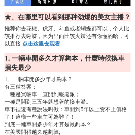
★、在哪里可以看到那种劲爆的美女主播？
推荐你去花椒、虎牙、斗鱼或者蝴蝶都可以，个人比
较推荐去蝴蝶，因为里面比较火辣还有你懂的哈，可
以直接
点击这里去观看
1. 一輛車開多久才算夠本，什麼時候換車
損失最少
1、一輛車開多少年才夠本？
有三種答案：
一種是買輛車一直開到報廢派；
一種是開到三五年就想著的換車派。
車市裡還有種說法叫做：車開到5年以上賣不上價格
了！這樣一些車主可為難了！
到底一輛車開多少年才算是最夠本？
在美國開得越久越劃算;