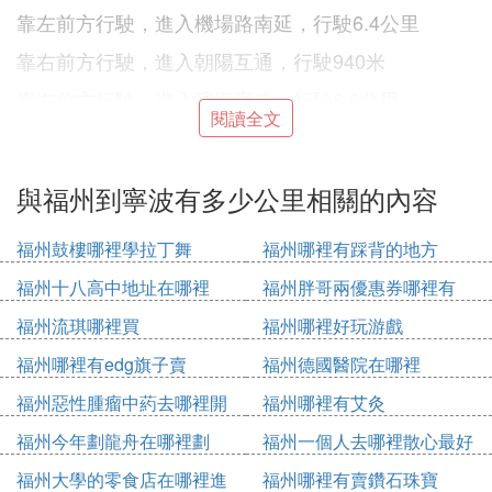
靠左前方行駛，進入機場路南延，行駛6.4公里
靠右前方行駛，進入朝陽互通，行駛940米
靠左前方行駛，進入瀋海高速，行駛6.6公里
閱讀全文
靠右前方行駛，進入姜山北樞紐，行駛490米
靠右前方行駛，進入瀋海高速，行駛261.4公里
與福州到寧波有多少公里相關的內容
靠右前方行駛，進入塘下互通，行駛1.3公里
福州鼓樓哪裡學拉丁舞
福州哪裡有踩背的地方
靠右前方行駛，進入紹平垟南路，行駛3.0公里
福州十八高中地址在哪裡
福州胖哥兩優惠券哪裡有
請直行，進入岑頭西路，行駛400米
福州流琪哪裡買
福州哪裡好玩游戲
請直行，進入岑頭北路，行駛1.9公里
福州哪裡有edg旗子賣
福州德國醫院在哪裡
請直行，進入金鳳路，行駛2.1公里
福州惡性腫瘤中葯去哪裡開
福州哪裡有艾灸
請直行，進入G104，行駛100米
福州今年劃龍舟在哪裡劃
福州一個人去哪裡散心最好
請直行，進入華山路，行駛1.6公里
福州大學的零食店在哪裡進
福州哪裡有賣鑽石珠寶
請直行，進入瑞楓大道，行駛3.1公里