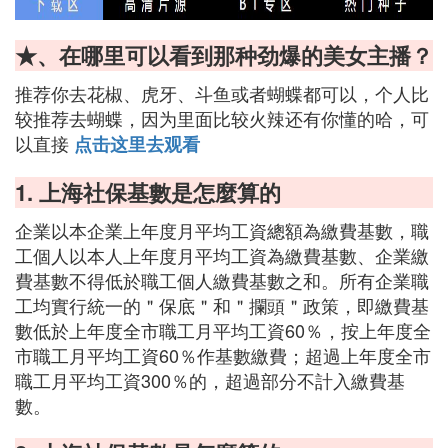
★、在哪里可以看到那种劲爆的美女主播？
推荐你去花椒、虎牙、斗鱼或者蝴蝶都可以，个人比
较推荐去蝴蝶，因为里面比较火辣还有你懂的哈，可
以直接
点击这里去观看
1. 上海社保基數是怎麼算的
企業以本企業上年度月平均工資總額為繳費基數，職
工個人以本人上年度月平均工資為繳費基數、企業繳
費基數不得低於職工個人繳費基數之和。所有企業職
工均實行統一的＂保底＂和＂攔頭＂政策，即繳費基
數低於上年度全市職工月平均工資60％，按上年度全
市職工月平均工資60％作基數繳費；超過上年度全市
職工月平均工資300％的，超過部分不計入繳費基
數。