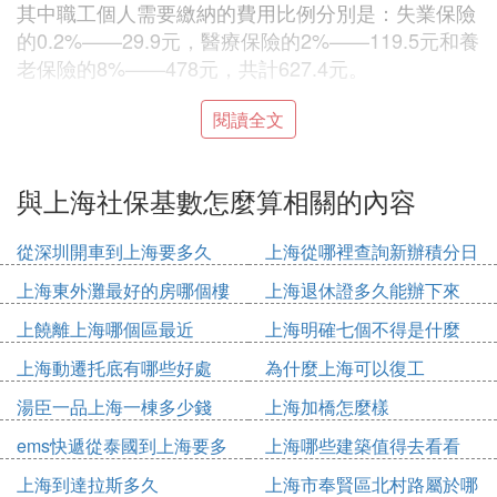
其中職工個人需要繳納的費用比例分別是：失業保險
的0.2%——29.9元，醫療保險的2%——119.5元和養
老保險的8%——478元，共計627.4元。
而企業部分需要繳納的費用比例分別是：失業保險的
閱讀全文
0.5%——29.9元，工傷保險的0.26%——15.3元，醫
療保險的9.5%——567.7元，養老保險的16%——95
與上海社保基數怎麼算相關的內容
6元，生育保險的1%——59.8元，殘保金1.5%——8
9.7元，共計1718.4元。
從深圳開車到上海要多久
上海從哪裡查詢新辦積分日
3. 上海社保基數怎麼算的
期
上海東外灘最好的房哪個樓
上海退休證多久能辦下來
企業以本企業上年度月平均工資總額為繳費基數，職
上饒離上海哪個區最近
上海明確七個不得是什麼
工個人以本人上年度月平均工資為繳費基數、企業繳
上海動遷托底有哪些好處
為什麼上海可以復工
費基數不得低於職工個人繳費基數之和。所有企業職
工均實行統一的＂保底＂和＂攔頭＂政策，即繳費基
湯臣一品上海一棟多少錢
上海加橋怎麼樣
數低於上年度全市職工月平均工資60％，按上年度全
ems快遞從泰國到上海要多
上海哪些建築值得去看看
市職工月平均工資60％作基數繳費；超過上年度全市
久
上海到達拉斯多久
上海市奉賢區北村路屬於哪
職工月平均工資300％的，超過部分不計入繳費基