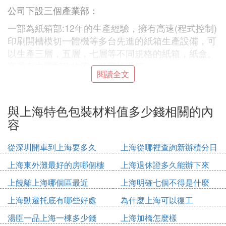
公司下設三個產業部：
一部為紙箱部:12年的生產經驗，擁有高速(程式控制)
印刷開槽模切一體機等多台先進的紙箱生產設備，可
以生產三層，五層，七層等不同規格的紙箱，紙盒。
客戶有中國郵政物流，順豐快遞等。
閱讀全文
二部為紙管部：2010年為了給紙箱客戶配套使用紙管
而開設，擁有卷管機，分條機，切管機等多台生產紙
管的先進設備。產品主要適用於膠帶，牆紙，廣告，
與上海特色包裝材料值多少錢相關的內
紙業，貼膜等行業。
容
三部為電子部：致力於網上營銷服務，主要銷售自產
從深圳開車到上海要多久
上海從哪裡查詢新辦積分日
的紙箱，紙盒，紙管及配套的封箱膠帶等包裝材料。
期
上海東外灘最好的房哪個樓
上海退休證多久能辦下來
3、上海勇靈包裝製品有限公司
上饒離上海哪個區最近
上海明確七個不得是什麼
上海勇靈包裝製品有限公司是一家集生產加工，經銷
批發的一人有限公司。主營包裝紙箱、彩盒、紙托
上海動遷托底有哪些好處
為什麼上海可以復工
盤、紙護角、天地蓋食品箱、工業包裝紙箱，出口紙
湯臣一品上海一棟多少錢
上海加橋怎麼樣
箱(各種紙類包裝製品)。我司成立於2008年，落戶於