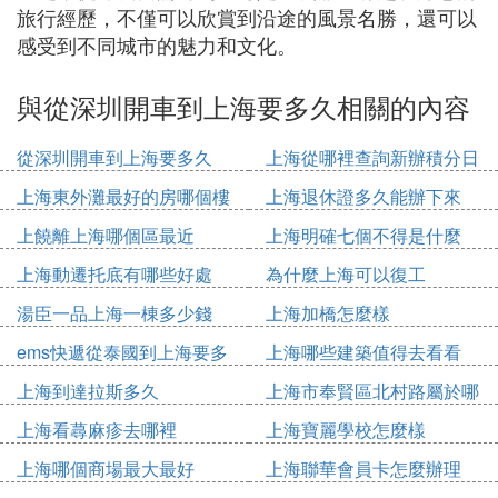
旅行經歷，不僅可以欣賞到沿途的風景名勝，還可以
感受到不同城市的魅力和文化。
與從深圳開車到上海要多久相關的內容
從深圳開車到上海要多久
上海從哪裡查詢新辦積分日
期
上海東外灘最好的房哪個樓
上海退休證多久能辦下來
上饒離上海哪個區最近
上海明確七個不得是什麼
上海動遷托底有哪些好處
為什麼上海可以復工
湯臣一品上海一棟多少錢
上海加橋怎麼樣
ems快遞從泰國到上海要多
上海哪些建築值得去看看
久
上海到達拉斯多久
上海市奉賢區北村路屬於哪
個鎮
上海看蕁麻疹去哪裡
上海寶麗學校怎麼樣
上海哪個商場最大最好
上海聯華會員卡怎麼辦理