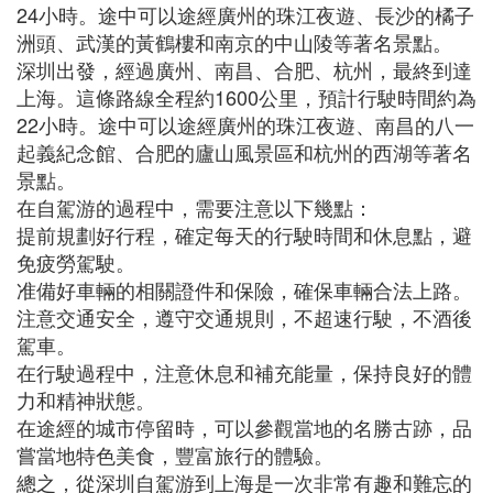
24小時。途中可以途經廣州的珠江夜遊、長沙的橘子
洲頭、武漢的黃鶴樓和南京的中山陵等著名景點。
深圳出發，經過廣州、南昌、合肥、杭州，最終到達
上海。這條路線全程約1600公里，預計行駛時間約為
22小時。途中可以途經廣州的珠江夜遊、南昌的八一
起義紀念館、合肥的廬山風景區和杭州的西湖等著名
景點。
在自駕游的過程中，需要注意以下幾點：
提前規劃好行程，確定每天的行駛時間和休息點，避
免疲勞駕駛。
准備好車輛的相關證件和保險，確保車輛合法上路。
注意交通安全，遵守交通規則，不超速行駛，不酒後
駕車。
在行駛過程中，注意休息和補充能量，保持良好的體
力和精神狀態。
在途經的城市停留時，可以參觀當地的名勝古跡，品
嘗當地特色美食，豐富旅行的體驗。
總之，從深圳自駕游到上海是一次非常有趣和難忘的