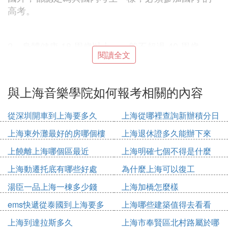
高考。
2、身體健康,18 周歲以上，一般不超過 40 周歲。
閱讀全文
3、品德良好，無犯罪記錄，遵守中華人民共和國的
與上海音樂學院如何報考相關的內容
法律、法規和學校有關規章制度。
從深圳開車到上海要多久
上海從哪裡查詢新辦積分日
期
4、持有高中或高中以上文憑，應屆生由在讀學校開
上海東外灘最好的房哪個樓
上海退休證多久能辦下來
具在讀證明。
上饒離上海哪個區最近
上海明確七個不得是什麼
上海動遷托底有哪些好處
為什麼上海可以復工
5、有一定的音樂基礎和較好的業務水平。
湯臣一品上海一棟多少錢
上海加橋怎麼樣
ems快遞從泰國到上海要多
上海哪些建築值得去看看
6、語言要求：通過漢語水平考試(HSK)新版四級180
久
上海到達拉斯多久
上海市奉賢區北村路屬於哪
分以上。