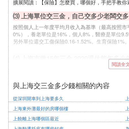
擴展閱讀：【保險】怎麼買，哪個好，手把手教你避
⑶ 上海單位交三金，自己交多少老闆交多
按照個人上一年度平均月收入為基準（最高按照市平
0%），養老單位是16%，個人8%，醫療是單位9.
另外單位還交工傷保險0.16-1.52%。生育保險1%。
⑷ 上海市繳15年三金,2020退休能年多少
閱讀全
還需知道退休者性別，年齡，職業，職稱，社保賬
如果是最普通的工人，大約4000左右。
最准確的需要社保部門核定
與上海交三金多少錢相關的內容
謝謝你的提問
從深圳開車到上海要多久
⑸ 自己繳納上海3險要多少錢
上海東外灘最好的房哪個樓
保險小編幫您解答，更多疑問可在線答疑。
上饒離上海哪個區最近
2016年4月至2017年3月，上海社保最低繳費基數為
上海動遷托底有哪些好處