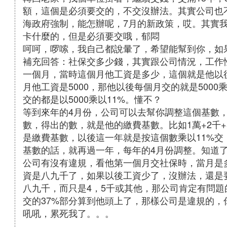
額，這個是必須要交的，不交沒辦法。其實公司也
海政府強制，能怎辦呢，7月的新政策，哎。其實
卡什麼的，但是必須要交哦，郁悶
呵呵，啰嗦，我自己都說暈了，希望能幫到你，如
補充回答：社保交多少錢，其實跟公司情況，工作
一個月，當時這個月他工資是多少，這個就是他以
月他工資是5000，那他以後每個月交的就是5000
交的都是以5000乘以11%。懂不？
等到來年的4月份，公司可以去幫你調整這個基數
數，得出的數，就是他的繳費基數。比如1萬+2千+5
是繳費基數，以後這一年就是按這個數乘以11%
基數的話，就再過一年，每年的4月份調整。知道
公司有沒有違規，看他第一個月交社保時，當月是
資是八九千了，如果以後工資少了，沒辦法，還是
八九千，而只是4，5千或其他，那公司肯定有問
交的37%部分算到他頭上了，那樣公司是違規的，
吼吼，累死我了。。。