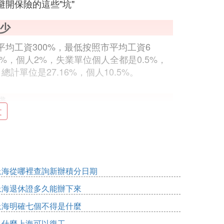
開保險的這些"坑"
少
均工資300%，最低按照市平均工資6
5%，個人2%，失業單位個人全都是0.5%，
總計單位是27.16%，個人10.5%。
錢
文
戶中的資金，是否公務員或事業單位。
上海從哪裡查詢新辦積分日期
上海退休證多久能辦下來
上海明確七個不得是什麼
3563元。
為什麼上海可以復工