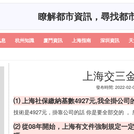
瞭解都市資訊，尋找都
訊息
杭州知識
廈門資訊
上海指南
深圳資訊
天
上海交三
發布時間: 2022-02-05
⑴ 上海社保繳納基數4927元,我全掛公
技術是4927元，掛靠公司的話 你是要全部交的 ， 所
⑵ 從08年開始，上海有文件強制規定一