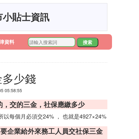
市小貼士資訊
津資料
搜索
金多少錢
 05:58:55
司的，交的三金，社保應繳多少
以每個月必須交24% ， 也就是4927×24%
定要企業給外來務工人員交社保三金