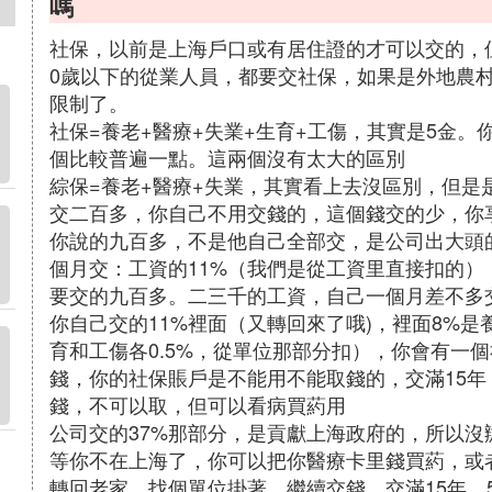
嗎
社保，以前是上海戶口或有居住證的才可以交的，
0歲以下的從業人員，都要交社保，如果是外地農
限制了。
社保=養老+醫療+失業+生育+工傷，其實是5金。
個比較普遍一點。這兩個沒有太大的區別
綜保=養老+醫療+失業，其實看上去沒區別，但是
交二百多，你自己不用交錢的，這個錢交的少，你
你說的九百多，不是他自己全部交，是公司出大頭
個月交：工資的11%（我們是從工資里直接扣的）
要交的九百多。二三千的工資，自己一個月差不多
你自己交的11%裡面（又轉回來了哦)，裡面8%是
育和工傷各0.5%，從單位那部分扣），你會有一
錢，你的社保賬戶是不能用不能取錢的，交滿15年
錢，不可以取，但可以看病買葯用
公司交的37%那部分，是貢獻上海政府的，所以沒
等你不在上海了，你可以把你醫療卡里錢買葯，或
轉回老家，找個單位掛著，繼續交錢，交滿15年，