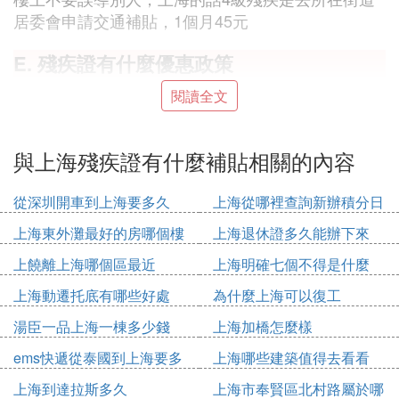
居委會申請交通補貼，1個月45元
E. 殘疾證有什麼優惠政策
殘疾證事實上就是一個身份證明，就跟身份證一樣，
閱讀全文
只是證明你是一個殘疾人。如果是地方殘疾證的話，
一至四級，可以申請低保。殘疾人憑《中華人民共和
與上海殘疾證有什麼補貼相關的內容
國殘疾人證》在市區的公園內享受免費，但在郊區一
些特殊景點不免費。其他方面的優惠如下：搭乘火
從深圳開車到上海要多久
上海從哪裡查詢新辦積分日
車、飛機，優先購票和搭乘;市內公共汽車免費;其隨
期
身必備的輔助器具免費攜帶。殘疾人專用交通工具可
上海東外灘最好的房哪個樓
上海退休證多久能辦下來
就近免費停放;盲人讀物普通郵件免費寄遞;殘疾人就
上饒離上海哪個區最近
上海明確七個不得是什麼
醫，優先掛號、就診，盲人、雙下肢殘疾人、多重殘
上海動遷托底有哪些好處
為什麼上海可以復工
疾人免交掛號費;殘疾人免費進入博物館、紀念館、
科技館(宮)等場所;使用收費公廁免費;影劇院、體育場
湯臣一品上海一棟多少錢
上海加橋怎麼樣
(館)提供半價優惠。
ems快遞從泰國到上海要多
上海哪些建築值得去看看
久
F. 殘疾證有什麼補貼
上海到達拉斯多久
上海市奉賢區北村路屬於哪