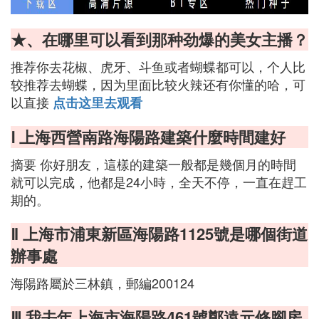
★、在哪里可以看到那种劲爆的美女主播？
推荐你去花椒、虎牙、斗鱼或者蝴蝶都可以，个人比
较推荐去蝴蝶，因为里面比较火辣还有你懂的哈，可
以直接
点击这里去观看
Ⅰ 上海西營南路海陽路建築什麼時間建好
摘要 你好朋友，這樣的建築一般都是幾個月的時間
就可以完成，他都是24小時，全天不停，一直在趕工
期的。
Ⅱ 上海市浦東新區海陽路1125號是哪個街道
辦事處
海陽路屬於三林鎮，郵編200124
Ⅲ 我去年上海市海陽路461號鄭遠元修腳房