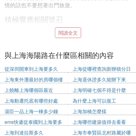
情的話也不要想著出門旅遊。
積極響應相關號召
疫情爆發是誰都不想看到的事情，被傳染新冠疫情也
閱讀全文
是大家不想看到的。但是無論如何都希望大家能夠用
正確的態度來面對接下來的一系列挑戰，只有大家都
願意聽從有關部門的安排，疫情才能夠得到合理的控
與上海海陽路在什麼區相關的內容
制，所以希望大家能夠積極的響應疫情防控的要求。
從深圳開車到上海要多久
上海從哪裡查詢新辦積分日
Ⅳ 上海市楊浦區寧國路到海陽路1125弄25
期
上海東外灘最好的房哪個樓
上海退休證多久能辦下來
號702
上饒離上海哪個區最近
上海明確七個不得是什麼
地鐵12號線 → 地鐵8號線 → 83路 1小時 | 18.1公里 |
上海動遷托底有哪些好處
為什麼上海可以復工
步行370米寧國路寧國路站 上車地鐵12號線 （七莘
路方向） 6站曲阜路站 下車 曲阜路站 上車地鐵8號線
湯臣一品上海一棟多少錢
上海加橋怎麼樣
（沈杜公路方向） 7站耀華路站 （2口出） 下車 步行
ems快遞從泰國到上海要多
上海哪些建築值得去看看
230米上南路浦東南路站 上車83路 5站海陽路雲台路
久
上海到達拉斯多久
上海市奉賢區北村路屬於哪
站 下車 步行 130米上海市楊浦區寧國路到海陽路112