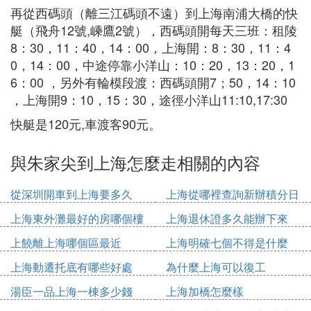
再從西碼頭（離三江碼頭不遠）到上海南浦大橋的快
艇（飛舟12號,嵊鷹2號），西碼頭開每天三班：租陵
8：30，11：40，14：00，上海開：8：30，11：4
0，14：00，中途停靠小洋山：10：20，13：20，1
6：00 ，另外有輪模段渡：西碼頭開7；50，14：10
，上海開9：10，15：30，途徑小洋山11:10,17:30
快艇是120元,車渡客90元。
與朱家尖到上海怎麼走相關的內容
從深圳開車到上海要多久
上海從哪裡查詢新辦積分日
期
上海東外灘最好的房哪個樓
上海退休證多久能辦下來
上饒離上海哪個區最近
上海明確七個不得是什麼
上海動遷托底有哪些好處
為什麼上海可以復工
湯臣一品上海一棟多少錢
上海加橋怎麼樣