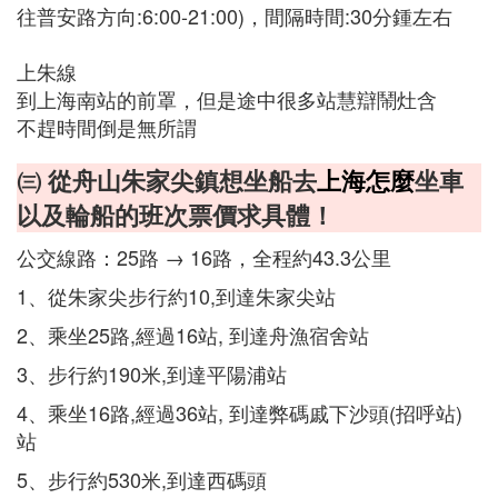
往普安路方向:6:00-21:00)，間隔時間:30分鍾左右
上朱線
到上海南站的前罩，但是途中很多站慧辯鬧灶含
不趕時間倒是無所謂
㈢ 從舟山朱家尖鎮想坐船去
上海怎麼
坐車
以及輪船的班次票價求具體！
公交線路：25路 → 16路，全程約43.3公里
1、從朱家尖步行約10,到達朱家尖站
2、乘坐25路,經過16站, 到達舟漁宿舍站
3、步行約190米,到達平陽浦站
4、乘坐16路,經過36站, 到達弊碼戚下沙頭(招呼站)
站
5、步行約530米,到達西碼頭