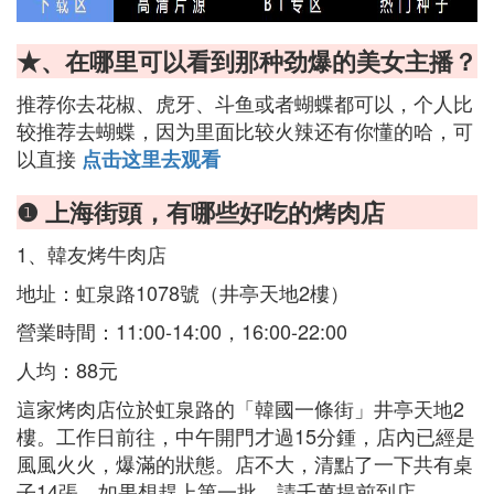
★、在哪里可以看到那种劲爆的美女主播？
推荐你去花椒、虎牙、斗鱼或者蝴蝶都可以，个人比
较推荐去蝴蝶，因为里面比较火辣还有你懂的哈，可
以直接
点击这里去观看
❶ 上海街頭，有哪些好吃的烤肉店
1、韓友烤牛肉店
地址：虹泉路1078號（井亭天地2樓）
營業時間：11:00-14:00，16:00-22:00
人均：88元
這家烤肉店位於虹泉路的「韓國一條街」井亭天地2
樓。工作日前往，中午開門才過15分鍾，店內已經是
風風火火，爆滿的狀態。店不大，清點了一下共有桌
子14張，如果想趕上第一批，請千萬提前到店。