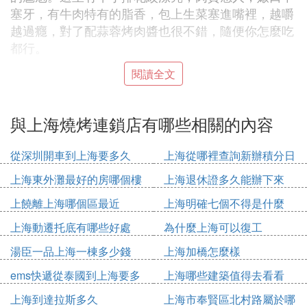
塞牙，有牛肉特有的脂香，包上生菜塞進嘴裡，越嚼
越過癮，對了配蒜蓉烤肉醬也很不錯，隨便你怎麼吃
都行。
閱讀全文
3、畢真烤肉市集
地址：祖沖之路1239弄長泰廣場7座B1層
與上海燒烤連鎖店有哪些相關的內容
營業時間：11:00-21:30
人均：169元
從深圳開車到上海要多久
上海從哪裡查詢新辦積分日
期
這里的烤肉來自不同的國家，也沒有特定的風格，所
上海東外灘最好的房哪個樓
上海退休證多久能辦下來
有的肉都放在進門口的冰櫃里親自挑選。然後稱重買
上饒離上海哪個區最近
上海明確七個不得是什麼
單，有種真的在集市裡的肉攤買肉一般。
上海動遷托底有哪些好處
為什麼上海可以復工
來這烤肉，強烈建議你們一定要服務員全程幫忙烤，
因為店員接受過專業的培訓，知道每一種肉烤至的時
湯臣一品上海一棟多少錢
上海加橋怎麼樣
間方法和火候，能把肉最完美的狀態呈現出來。
ems快遞從泰國到上海要多
上海哪些建築值得去看看
4、拉蒂娜Latina
久
上海到達拉斯多久
上海市奉賢區北村路屬於哪