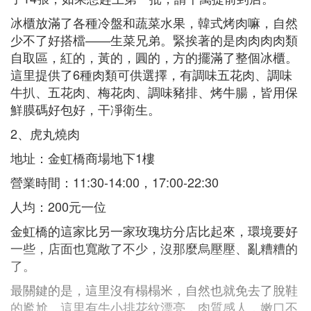
冰櫃放滿了各種冷盤和蔬菜水果，韓式烤肉嘛，自然
少不了好搭檔——生菜兄弟。緊挨著的是肉肉肉肉類
自取區，紅的，黃的，圓的，方的擺滿了整個冰櫃。
這里提供了6種肉類可供選擇，有調味五花肉、調味
牛扒、五花肉、梅花肉、調味豬排、烤牛腸，皆用保
鮮膜碼好包好，干凈衛生。
2、虎丸燒肉
地址：金虹橋商場地下1樓
營業時間：11:30-14:00，17:00-22:30
人均：200元一位
金虹橋的這家比另一家玫瑰坊分店比起來，環境要好
一些，店面也寬敞了不少，沒那麼烏壓壓、亂糟糟的
了。
最關鍵的是，這里沒有榻榻米，自然也就免去了脫鞋
的尷尬。這里有牛小排花紋漂亮，肉質感人，嫩口不