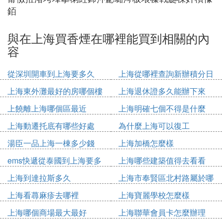
銆
與在上海買香煙在哪裡能買到相關的內
容
從深圳開車到上海要多久
上海從哪裡查詢新辦積分日
期
上海東外灘最好的房哪個樓
上海退休證多久能辦下來
上饒離上海哪個區最近
上海明確七個不得是什麼
上海動遷托底有哪些好處
為什麼上海可以復工
湯臣一品上海一棟多少錢
上海加橋怎麼樣
ems快遞從泰國到上海要多
上海哪些建築值得去看看
久
上海到達拉斯多久
上海市奉賢區北村路屬於哪
個鎮
上海看蕁麻疹去哪裡
上海寶麗學校怎麼樣
上海哪個商場最大最好
上海聯華會員卡怎麼辦理