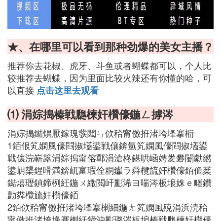
★、在哪里可以看到那种劲爆的美女主播？
推荐你去花椒、虎牙、斗鱼或者蝴蝶都可以，个人比
较推荐去蝴蝶，因为里面比较火辣还有你懂的哈，可
以直接
点击这里去观看
⑴ 涓婃搗榛戦瓟楝奸欑儫鍦ㄥ摢涔
涓婃搗鐑熼厭鎵瑰彂閮ㄣ佽秴甯傚拰渚垮埄搴椼
1銆佷笂嫻風儫閰掓壒鍙戦儴錛氫笂嫻風儫閰掓壒鍙
戦儴浣嶄簬涓婃搗甯傛鄲涓滄柊鍖哄崡娉夎礬闄勮繎
鍙岄槼鍟嗗満錛屼富瑕佺粡钀ラ粦欖旈奸欑儫銆佹棻
鐑熺瓑鍞鍗栵紝鍦ㄨ繖閲屽彲浠ヨ喘涔板埌姝ｅ畻鐨
勯粦欖旈奸欑儫銆
2銆佽秴甯傚拰渚垮埄搴楋細鍦ㄤ笂嫻風殑涓浜涜秴
甯傚拰渚垮埄搴楋紝鍗沖彲璐涔板埌榛戦瓟楝奸欑儫