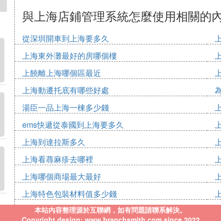
與上海店鋪管理系統怎麼使用相關的
從深圳開車到上海要多久
上海東外灘最好的房哪個樓
上饒離上海哪個區最近
上海動遷托底有哪些好處
湯臣一品上海一棟多少錢
ems快遞從泰國到上海要多久
上海到達拉斯多久
上海看蕁麻疹去哪裡
上海哪個商場最大最好
上海特色包裝材料值多少錢
本站內容整理源於互聯網，如有問題請聯系解決。
Copyright design: www.branchsmith.com since 2022