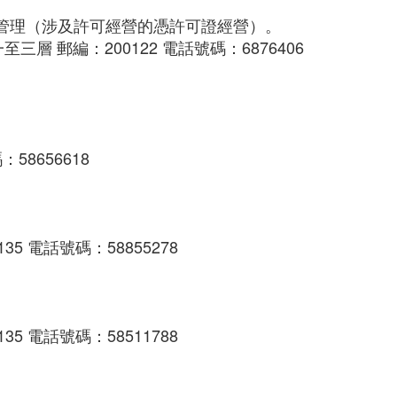
管理（涉及許可經營的憑許可證經營）。
 郵編：200122 電話號碼：6876406
58656618
5 電話號碼：58855278
5 電話號碼：58511788