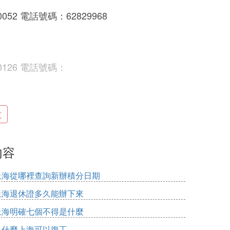
2 電話號碼：62829968
126 電話號碼：
文
話號碼：58842810
內容
 電話號碼：50754641
上海從哪裡查詢新辦積分日期
上海退休證多久能辦下來
上海明確七個不得是什麼
 電話號碼：68482468
為什麼上海可以復工