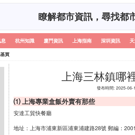
瞭解都市資訊，尋找都
訊息
杭州知識
廈門資訊
上海指南
深圳資訊
天
德基買
上海三林鎮哪
發布時間: 2025-06-11
⑴ 上海專業盒飯外賣有那些
安達工貿快餐廳
地址：上海市浦東新區浦東浦建路28號 郵編：200127