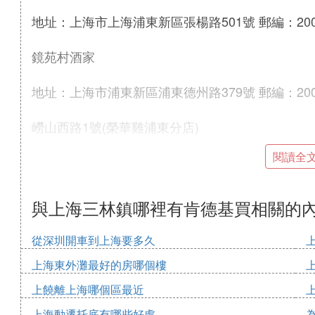
地址：上海市上海浦東新區張楊路501號 郵編：20005
鏡苑村酒家
地址：上海市浦東新區浦東德州路379號 郵編：200
嶗山西路1號(榮華雞浦東分店)
閱讀全
地址：上海市浦東新區嶗山西路1號 郵編：200120 電
聯幫大家福快餐服務社
與上海三林鎮哪裡有肯德基買相關的
快餐、盒飯
地址：上海市雲山路1230號4＃－5＃ 郵編：200135
從深圳開車到上海要多久
上海東外灘最好的房哪個樓
聯幫高東卡桑快餐服務社
盒飯、快餐
上饒離上海哪個區最近
地址：上海市高東鎮競賽村趙家橋3號 郵編：201208
上海動遷托底有哪些好處