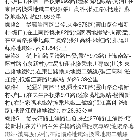
村-塘口),在浦三路換乘992路(陸家嘴地鐵站-周浦),在
東昌路換乘地鐵二號線(張江高科-淞虹路),抵達江蘇
路地鐵站. 約21.88公里
線路2： 從靈岩南路出發,乘坐978路(靈山路金楊新
村-塘口),在上南路換乘82路(陸家嘴地鐵站-周家渡),
在東昌路換乘地鐵二號線(張江高科-淞虹路),抵達江
蘇路地鐵站. 約21.84公里
線路3： 從上浦路長清路出發,乘坐973路(上海南站-
藍村路南泉新村),在易初蓮花換乘東川專線(川沙-東
昌路地鐵站),在東昌路換乘地鐵二號線(張江高科-淞
虹路),抵達江蘇路地鐵站. 約26.39公里
線路4： 從靈岩南路出發,乘坐978路(靈山路金楊新
村-塘口),在民生路換乘971路(陸家嘴地鐵站-楊園新
村),在陸家嘴地鐵站換乘地鐵二號線(張江高科-淞虹
路),抵達江蘇路地鐵站. 約28.63公里
線路5： 從長清路上浦路出發,乘坐976路(上浦路-培
花新村),在芳華路白沖雀楊路換乘龍濱專線(龍陽路地
鐵站-濱海度假村),在龍陽路地鐵站換乘地鐵二號線