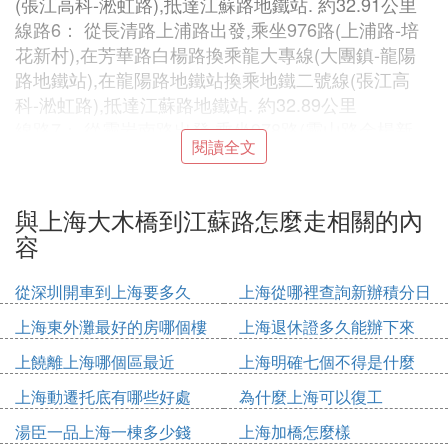
(張江高科-淞虹路),抵達江蘇路地鐵站. 約32.91公里
線路6： 從長清路上浦路出發,乘坐976路(上浦路-培
花新村),在芳華路白楊路換乘龍大專線(大團鎮-龍陽
路地鐵站),在龍陽路地鐵站換乘地鐵二號線(張江高
科-淞虹路),抵達江蘇路地鐵站. 約32.89公里
線路7： 從靈岩南路出發,乘坐978路(靈山路金楊新
閱讀全文
村-塘口),在浦電路換乘1路(南泉新村-桃浦公路),抵達
延安西路. 約22.31公里
線路8： 從靈岩南路出發,乘坐978路(靈山路金楊新
與上海大木橋到江蘇路怎麼走相關的內
村-塘口),在北洋涇路換乘85路(長島路-陸家嘴地鐵
容
站),在陸家嘴地鐵站換乘地鐵二號線(張江高科-淞虹
路),抵達江蘇路地鐵站. 約31.95公里
從深圳開車到上海要多久
上海從哪裡查詢新辦積分日
線路9： 從凌兆新村出發,乘坐583路(陸家嘴-凌兆新
期
上海東外灘最好的房哪個樓
上海退休證多久能辦下來
村),在世紀大道地鐵站換乘地鐵二號線(張江高科-淞
虹路),抵達江蘇路地鐵站. 約26.61公里
上饒離上海哪個區最近
上海明確七個不得是什麼
線路10： 從凌兆新村出發,乘坐583路(陸家嘴-凌兆新
上海動遷托底有哪些好處
為什麼上海可以復工
村),在南浦大散察早橋換乘795路(陸家嘴地鐵站-三林
城),在陸家嘴地鐵站換乘地鐵二號線(張江高科-淞虹
湯臣一品上海一棟多少錢
上海加橋怎麼樣