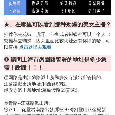
★、在哪里可以看到那种劲爆的美女主播？
推荐你去花椒、虎牙、斗鱼或者蝴蝶都可以，个人比
较推荐去蝴蝶，因为里面比较火辣还有你懂的哈，可
以直接
点击这里去观看
❶ 請問上海市愚園路警署的地址是多少急
需！謝謝！！！
愚園路是由江蘇路派出所和靜安寺派出所管轄的.
江蘇路派出所地址:利西路80號.
靜安寺派出所地址:萬航渡路55弄5號.
長青路--江蘇路派出所:
線路1： 從靈岩南路出發,乘坐978路(靈山路金楊新