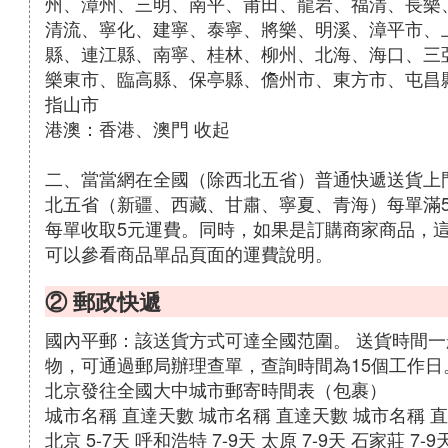
州、漳州、三明、南平、莆田、龍岩、福清、長樂
清流、寧化、建寧、泰寧、將樂、明溪、漳平市、
縣、連江縣、南寧、桂林、柳州、北海、海口、三
樂東市、臨高縣、保亭縣、儋州市、東方市、屯昌
指山市
港澳：香港、澳門 收起
二、當當網在全國（除西北五省）普通快遞送貨上
北五省（新疆、西藏、甘肅、寧夏、青海）每單滿
每單收取5元運費。同時，如果是訂購商家商品，
可以參看商品單品頁面的運費說明。
② 郵政快遞
國內平郵：該送貨方式可達全國范圍。 送貨時間一
物，可通過郵局辦理查單，查詢時間為15個工作日
北京發往全國大中城市郵寄時間表（包裹）
城市名稱 直達天數 城市名稱 直達天數 城市名稱 
北京 5-7天 呼和浩特 7-9天 太原 7-9天 石家莊 7-9