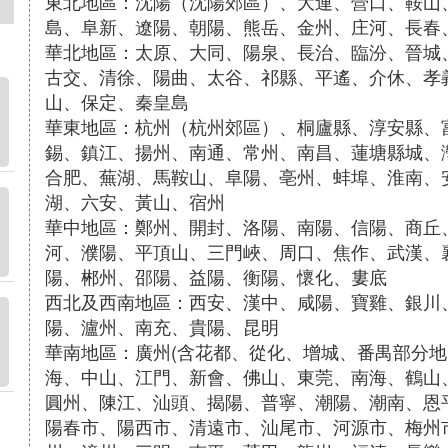
東北地區：沈陽（沈陽郊區）、大連、營口、鞍山
島、阜新、遼陽、朝陽、熊岳、金州、庄河、長春
華北地區：太原、大同、陽泉、長治、臨汾、晉城
古交、清徐、陽曲、太谷、祁縣、平遙、介休、孝
山、保定、秦皇島
華東地區：杭州（杭州郊區）、桐廬縣、淳安縣、
錫、鎮江、揚州、南通、常州、南昌、蓮塘縣城、
合肥、蕪湖、馬鞍山、阜陽、亳州、蚌埠、淮南、
湖、六安、黃山、宿州
華中地區：鄭州、開封、洛陽、南陽、信陽、商丘
河、濮陽、平頂山、三門峽、周口、焦作、武漢、
陽、郴州、邵陽、益陽、衡陽、懷化、婁底
西北及西南地區：西安、漢中、咸陽、寶雞、銀川
陽、瀘州、南充、貴陽、昆明
華南地區：廣州(含花都、從化、增城、番禺部分地
海、中山、江門、新會、佛山、東莞、南海、鶴山
圓州、陳江、汕頭、揭陽、普寧、潮陽、潮南、恩
陽春市、陽西市、清遠市、汕尾市、河源市、梅州