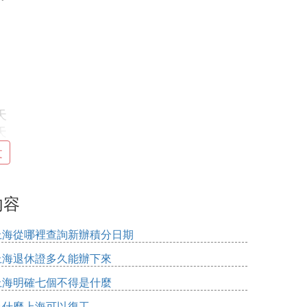
天
天
文
天
內容
上海從哪裡查詢新辦積分日期
天
上海退休證多久能辦下來
上海明確七個不得是什麼
10天
為什麼上海可以復工