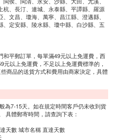
、閩侯、閩清、永安、沙縣、大田、尤溪、
上杭、長汀、連城、永泰縣、平譚縣、羅源
亞、文昌、瓊海、萬寧、昌江縣、澄邁縣、
縣、定安縣、陵水縣、瓊中縣、白沙縣、五
門和平郵訂單，每單滿49元以上免運費，西
59元以上免運費，不足以上免運費標準的，
這些商品的送貨方式和費用由商家決定，具體
般為7-15天。如在規定時間客戶仍未收到貨
。 具體郵寄時間，請查詢下表：
直達天數 城市名稱 直達天數
天