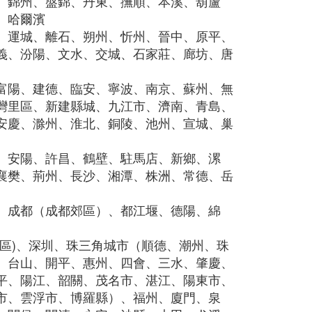
、錦州、盤錦、丹東、撫順、本溪、葫蘆
、哈爾濱
、運城、離石、朔州、忻州、晉中、原平、
義、汾陽、文水、交城、石家莊、廊坊、唐
富陽、建德、臨安、寧波、南京、蘇州、無
灣里區、新建縣城、九江市、濟南、青島、
安慶、滁州、淮北、銅陵、池州、宣城、巢
、安陽、許昌、鶴壁、駐馬店、新鄉、漯
襄樊、荊州、長沙、湘潭、株洲、常德、岳
、成都（成都郊區）、都江堰、德陽、綿
區)、深圳、珠三角城市（順德、潮州、珠
、台山、開平、惠州、四會、三水、肇慶、
平、陽江、韶關、茂名市、湛江、陽東市、
市、雲浮市、博羅縣）、福州、廈門、泉