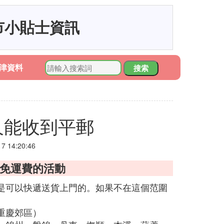
市小貼士資訊
津資料
搜索
久能收到平郵
 14:20:46
錢免運費的活動
是可以快遞送貨上門的。如果不在這個范圍
重慶郊區）