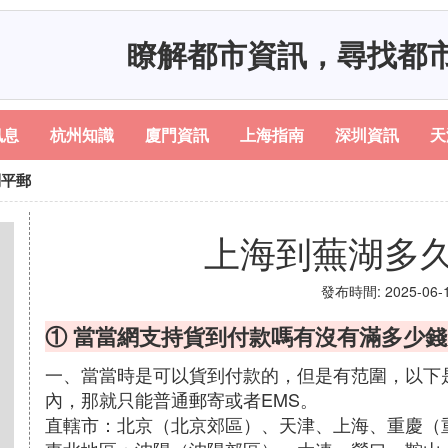
瞭解都市資訊，尋找都
訊息
杭州知識
廈門資訊
上海指南
深圳資訊
天
到平郵
上海到蕪湖多
發布時間: 2025-06-17
① 當當網支持貨到付款嗎有沒有滿多少
一、當當時是可以貨到付款的，但是有范圍，以下
內，那就只能普通郵寄或者EMS。
直轄市：北京（北京郊區）、天津、上海、重慶（