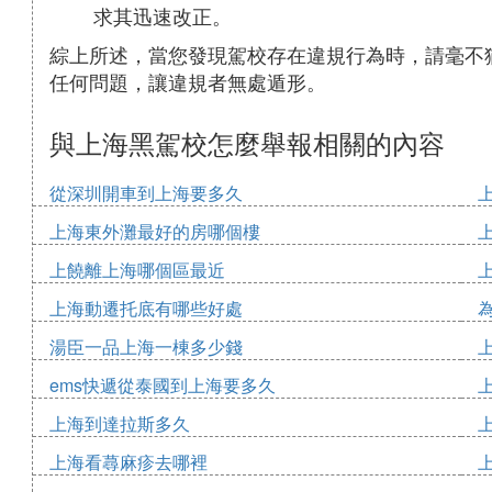
求其迅速改正。
綜上所述，當您發現駕校存在違規行為時，請毫不
任何問題，讓違規者無處遁形。
與上海黑駕校怎麼舉報相關的內容
從深圳開車到上海要多久
上海東外灘最好的房哪個樓
上饒離上海哪個區最近
上海動遷托底有哪些好處
湯臣一品上海一棟多少錢
ems快遞從泰國到上海要多久
上海到達拉斯多久
上海看蕁麻疹去哪裡