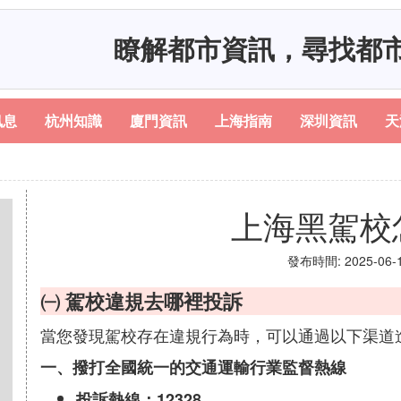
瞭解都市資訊，尋找都
訊息
杭州知識
廈門資訊
上海指南
深圳資訊
天
上海黑駕校
發布時間: 2025-06-18
㈠ 駕校違規去哪裡投訴
當您發現駕校存在違規行為時，可以通過以下渠道
一、撥打全國統一的交通運輸行業監督熱線
投訴熱線：12328