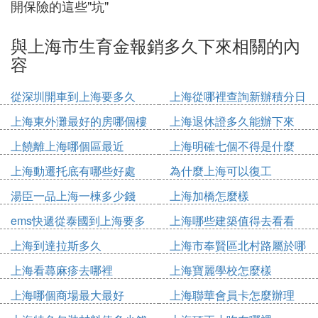
開保險的這些"坑"
與上海市生育金報銷多久下來相關的內
容
從深圳開車到上海要多久
上海從哪裡查詢新辦積分日
期
上海東外灘最好的房哪個樓
上海退休證多久能辦下來
上饒離上海哪個區最近
上海明確七個不得是什麼
上海動遷托底有哪些好處
為什麼上海可以復工
湯臣一品上海一棟多少錢
上海加橋怎麼樣
ems快遞從泰國到上海要多
上海哪些建築值得去看看
久
上海到達拉斯多久
上海市奉賢區北村路屬於哪
個鎮
上海看蕁麻疹去哪裡
上海寶麗學校怎麼樣
上海哪個商場最大最好
上海聯華會員卡怎麼辦理