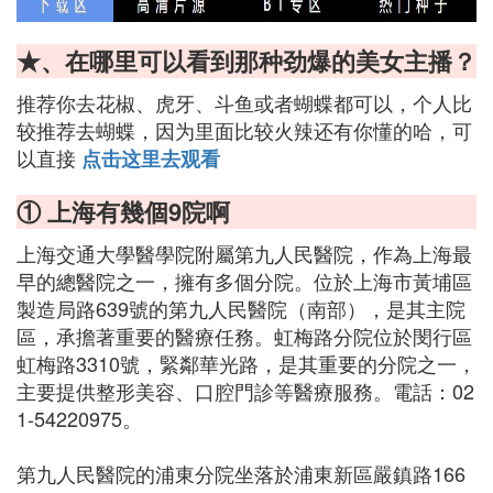
★、在哪里可以看到那种劲爆的美女主播？
推荐你去花椒、虎牙、斗鱼或者蝴蝶都可以，个人比
较推荐去蝴蝶，因为里面比较火辣还有你懂的哈，可
以直接
点击这里去观看
① 上海有幾個9院啊
上海交通大學醫學院附屬第九人民醫院，作為上海最
早的總醫院之一，擁有多個分院。位於上海市黃埔區
製造局路639號的第九人民醫院（南部），是其主院
區，承擔著重要的醫療任務。虹梅路分院位於閔行區
虹梅路3310號，緊鄰華光路，是其重要的分院之一，
主要提供整形美容、口腔門診等醫療服務。電話：02
1-54220975。
第九人民醫院的浦東分院坐落於浦東新區嚴鎮路166