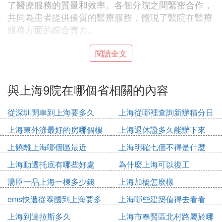
了醫療服務的質量和效率。各個分院之間緊密合作，
共同為患者提供優質的醫療服務，體現了醫院在醫療
服務方面的綜合實力。
② 上海第九人民醫院地址
閱讀全文
：
上海第九人民醫院地址
與上海9院在哪個省相關的內容
上海市黃浦區製造局路639號。
：
解釋
從深圳開車到上海要多久
上海從哪裡查詢新辦積分日
上海第九人民醫院是一家位於上海市的大型綜合性醫
期
上海東外灘最好的房哪個樓
上海退休證多久能辦下來
院。其詳細地址是上海市黃浦區製造局路639號。以
上饒離上海哪個區最近
上海明確七個不得是什麼
下是關於該醫院地址的
上海動遷托底有哪些好處
為什麼上海可以復工
1.
：上海第九人民醫院位於
醫院所在區域
上海市黃浦
，這是醫院的主要地理位置標識。
區
湯臣一品上海一棟多少錢
上海加橋怎麼樣
2.
：該醫院的詳細地址是製造局路639
具體地址詳情
ems快遞從泰國到上海要多
上海哪些建築值得去看看
號，這是一個具體的街道地址，可以幫助人們通過地
久
上海到達拉斯多久
上海市奉賢區北村路屬於哪