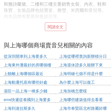
和雅詩蘭黛。二樓和三樓主要銷售女裝、內衣、鞋和
珠寶，女裝品牌包括寶姿、雅瑩、米西爾和音兒等。
內衣品牌有愛慕和曼妮芬等。
閱讀全文
四樓主要銷售男裝和運動裝，運動裝品牌包括斐樂、
KAPPA、阿迪達斯和耐克等。五樓銷售童裝和玩
具，童裝品牌包括斐樂、好孩子和拉比等。
與上海哪個商場賣音兒相關的內容
大南門附近有賣表的地方，而且規模不小。王府井那
從深圳開車到上海要多久
上海從哪裡查詢新辦積分日
塊也有鍾表專櫃，可以去那裡看看。
期
上海東外灘最好的房哪個樓
上海退休證多久能辦下來
太原商場排名前十的商場有萬達廣場、茂業天地、北
上饒離上海哪個區最近
上海明確七個不得是什麼
美新天地、王府井百貨、萬象城、華宇購物中心、梅
上海動遷托底有哪些好處
為什麼上海可以復工
園百盛、榆次的奧特萊斯、銅鑼灣購物廣場和天美新
天地。這些商場都是銷售高檔、有品質的衣服、鞋
湯臣一品上海一棟多少錢
上海加橋怎麼樣
子、包包等，集休閑娛樂於一體的大型商場。
ems快遞從泰國到上海要多
上海哪些建築值得去看看
久
上海到達拉斯多久
上海市奉賢區北村路屬於哪