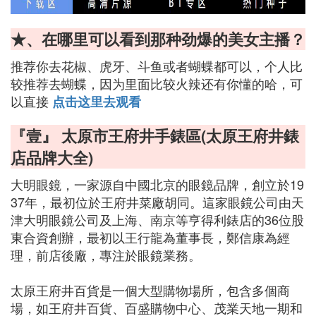
★、在哪里可以看到那种劲爆的美女主播？
推荐你去花椒、虎牙、斗鱼或者蝴蝶都可以，个人比
较推荐去蝴蝶，因为里面比较火辣还有你懂的哈，可
以直接
点击这里去观看
『壹』 太原市王府井手錶區(太原王府井錶
店品牌大全)
大明眼鏡，一家源自中國北京的眼鏡品牌，創立於19
37年，最初位於王府井菜廠胡同。這家眼鏡公司由天
津大明眼鏡公司及上海、南京等亨得利錶店的36位股
東合資創辦，最初以王行龍為董事長，鄭信康為經
理，前店後廠，專注於眼鏡業務。
太原王府井百貨是一個大型購物場所，包含多個商
場，如王府井百貨、百盛購物中心、茂業天地一期和