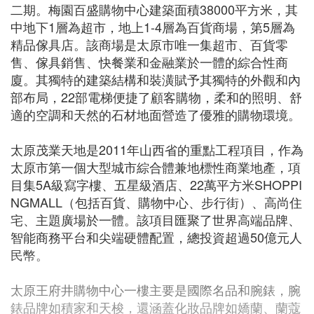
二期。梅園百盛購物中心建築面積38000平方米，其
中地下1層為超市，地上1-4層為百貨商場，第5層為
精品傢具店。該商場是太原市唯一集超市、百貨零
售、傢具銷售、快餐業和金融業於一體的綜合性商
廈。其獨特的建築結構和裝潢賦予其獨特的外觀和內
部布局，22部電梯便捷了顧客購物，柔和的照明、舒
適的空調和天然的石材地面營造了優雅的購物環境。
太原茂業天地是2011年山西省的重點工程項目，作為
太原市第一個大型城市綜合體兼地標性商業地產，項
目集5A級寫字樓、五星級酒店、22萬平方米SHOPPI
NGMALL（包括百貨、購物中心、步行街）、高尚住
宅、主題廣場於一體。該項目匯聚了世界高端品牌、
智能商務平台和尖端硬體配置，總投資超過50億元人
民幣。
太原王府井購物中心一樓主要是國際名品和腕錶，腕
錶品牌如積家和天梭，還涵蓋化妝品牌如嬌蘭、蘭蔻