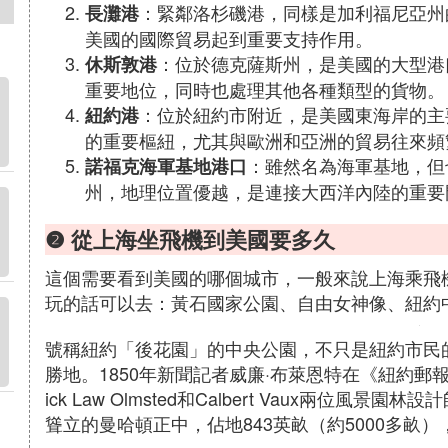
：緊鄰洛杉磯港，同樣是加利福尼亞州
長灘港
美國的國際貿易起到重要支持作用。
：位於德克薩斯州，是美國的大型港
休斯敦港
重要地位，同時也處理其他各種類型的貨物。
：位於紐約市附近，是美國東海岸的主
紐約港
的重要樞紐，尤其與歐洲和亞洲的貿易往來頻
：雖然名為海軍基地，但
諾福克海軍基地港口
州，地理位置優越，是連接大西洋內陸的重要
❷ 從上海坐飛機到美國要多久
這個需要看到美國的哪個城市，一般來說上海乘飛機
玩的話可以去：黃石國家公園、自由女神像、紐約
號稱紐約「後花園」的中央公園，不只是紐約市民
勝地。1850年新聞記者威廉·布萊恩特在《紐約郵報》
ick Law Olmsted和Calbert Vaux兩
聳立的曼哈頓正中，佔地843英畝（約5000多畝