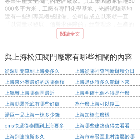
專業生產安全閥門的老牌廠家。其工業園廠家佔地60
000多平方米，工廠有專門化學基地，光譜試驗基地
還有一些列專業機械設備。公司自成立以來就一直
「以質量求發展，信譽求保障的」經營理念，生產的
「永一牌」安全閥在全國同行中排名第一。部分產品
閱讀全文
還被應用於國家重點項目上。
與上海松江閥門廠家有哪些相關的內容
北京航天石化技術裝備工程公司
北京航天石化技術裝備工程公司簡稱「BAPC」，隸
從深圳開車到上海要多久
上海從哪裡查詢新辦積分日
屬於中國航天科技集團。主要以熱能工程、閥設計製
期
上海東外灘最好的房哪個樓
上海退休證多久能辦下來
造、單元工程為經營業務。其研發生產的產品質量、
信譽肯定是沒說的。還與中國石化、中石油、神華集
上饒離上海哪個區最近
上海明確七個不得是什麼
團建立了長期的合作關系，在國際市場建立了良好的
上海動遷托底有哪些好處
為什麼上海可以復工
業績。
湯臣一品上海一棟多少錢
上海加橋怎麼樣
ems快遞從泰國到上海要多
上海哪些建築值得去看看
編後：關於安全閥的生產廠家介紹就到這里了，當
久
然，國內優秀的安全閥廠家肯定不止這幾個，但小編
上海到達拉斯多久
上海市奉賢區北村路屬於哪