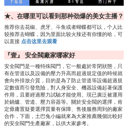
★、在哪里可以看到那种劲爆的美女主播？
推荐你去花椒、虎牙、斗鱼或者蝴蝶都可以，个人比
较推荐去蝴蝶，因为里面比较火辣还有你懂的哈，可
以直接
点击这里去观看
『壹』 安全閥廠家哪家好
安全閥門是一種特殊閥門，它一般處於常閉狀態，只
有在管道以及設備的壓力升高而超過規定值的時候就
會向外排放介質，目的是為了防止管道等設備超過規
定數值而引發危險，對人身安全、機器設備起著保護
作用，且要經過壓力試驗才能使用。現已廣泛被運用
於鍋爐、管道、壓力容器等。關於安全閥的選擇，肯
定毋庸置疑要選擇質量有保障、售後服務周到的廠家
合作，下面，土巴兔小編就來為大家推薦幾個比較好
的安全閥門生產廠家，以供大家參考。