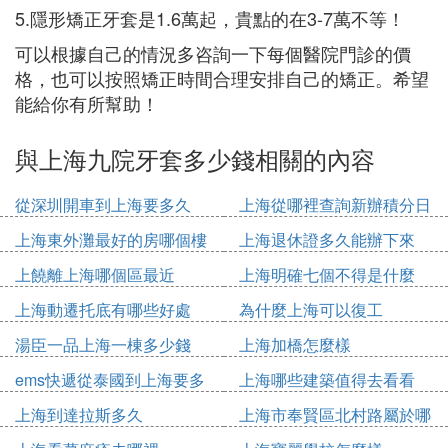
5.隱形矯正牙套是1.6萬起，貴點的在3-7萬不等！
可以根據自己的情況多咨詢一下每個醫院門診的價
格，也可以按照矯正時間合理安排自己的矯正。希望
能給你有所幫助！
與上海九院牙套多少錢相關的內容
從深圳開車到上海要多久
上海從哪裡查詢新辦積分日
期
上海東外灘最好的房哪個樓
上海退休證多久能辦下來
上饒離上海哪個區最近
上海明確七個不得是什麼
上海動遷托底有哪些好處
為什麼上海可以復工
湯臣一品上海一棟多少錢
上海加橋怎麼樣
ems快遞從泰國到上海要多
上海哪些建築值得去看看
久
上海到達拉斯多久
上海市奉賢區北村路屬於哪
個鎮