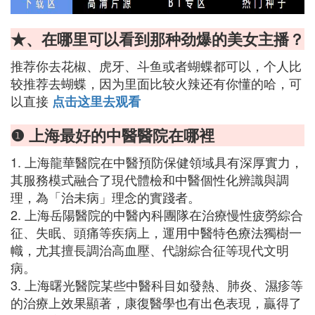
★、在哪里可以看到那种劲爆的美女主播？
推荐你去花椒、虎牙、斗鱼或者蝴蝶都可以，个人比
较推荐去蝴蝶，因为里面比较火辣还有你懂的哈，可
以直接
点击这里去观看
❶ 上海最好的中醫醫院在哪裡
1. 上海龍華醫院在中醫預防保健領域具有深厚實力，
其服務模式融合了現代體檢和中醫個性化辨識與調
理，為「治未病」理念的實踐者。
2. 上海岳陽醫院的中醫內科團隊在治療慢性疲勞綜合
征、失眠、頭痛等疾病上，運用中醫特色療法獨樹一
幟，尤其擅長調治高血壓、代謝綜合征等現代文明
病。
3. 上海曙光醫院某些中醫科目如發熱、肺炎、濕疹等
的治療上效果顯著，康復醫學也有出色表現，贏得了