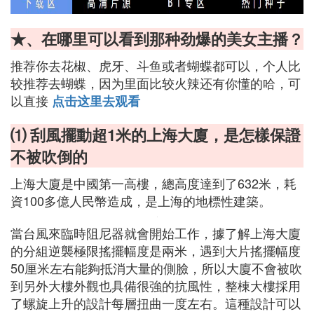
★、在哪里可以看到那种劲爆的美女主播？
推荐你去花椒、虎牙、斗鱼或者蝴蝶都可以，个人比
较推荐去蝴蝶，因为里面比较火辣还有你懂的哈，可
以直接
点击这里去观看
⑴ 刮風擺動超1米的上海大廈，是怎樣保證
不被吹倒的
上海大廈是中國第一高樓，總高度達到了632米，耗
資100多億人民幣造成，是上海的地標性建築。
當台風來臨時阻尼器就會開始工作，據了解上海大廈
的分組逆襲極限搖擺幅度是兩米，遇到大片搖擺幅度
50厘米左右能夠抵消大量的側臉，所以大廈不會被吹
到另外大樓外觀也具備很強的抗風性，整棟大樓採用
了螺旋上升的設計每層扭曲一度左右。這種設計可以