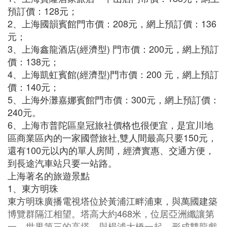
預訂價：128元；
2、上海國韻賓館門市價：208元，網上預訂價：136
元；
3、上海鑫龍酒店(經濟型) 門市價：200元，網上預訂
價：138元；
4、上海凱虹賓館(經濟型)門市價：200 元，網上預訂
價：140元；
5、上海外灘嘉娜賓館門市價：300元，網上預訂價：
240元。
6、上海市普陀區皇冠旅社價格也很便宜，是宜川地
區商業區內的一家國營旅社,雙人間最高只要150元，
還有100元以內的單人房間，經濟實惠、交通方便，
到長途汽車站只要一站路。
上海著名的旅遊景點
1、東方明珠
東方明珠廣播電視塔位於黃浦江畔浦東，與萬國建築
博覽群隔江相望。塔高大約468米，位居亞洲纖讓第
一、世界第三的高塔，與楊浦大橋一起，形成雙龍戲