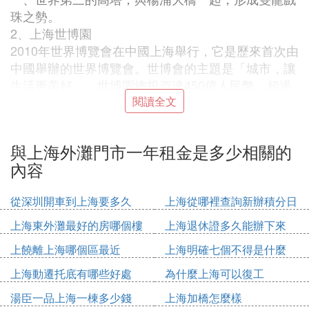
珠之勢。
2、上海世博園
2010年世界博覽會在中國上海舉行，它是歷來首次由
中國舉辦的世界博覽會。世博會的主題是「城市，讓
生活更美好」，世博園總投資達450億人民幣，超過
北京奧運會，是世界博覽會史上最大規模。
閱讀全文
3、上海海洋水族館
上海海洋水族館位置在浦東陸家嘴的金融貿易中心，
與上海外灘門市一年租金是多少相關的
毗鄰東方明珠塔、金茂大廈、濱江大道。它將旅遊、
內容
購物、觀光結合在一起，成為上海地區非常有特色的
多功能旅遊景點。
從深圳開車到上海要多久
上海從哪裡查詢新辦積分日
4、外灘建築群
期
在150年前，當殖民者們踏上這塊土地時，就看中了
上海東外灘最好的房哪個樓
上海退休證多久能辦下來
黃浦江的這片江灘。於是經過百餘年的建設，至今形
上饒離上海哪個區最近
上海明確七個不得是什麼
成上海著名的外灘建築群。
小編總結：關於上海住宿哪裡便宜的內容簡單介紹到
上海動遷托底有哪些好處
為什麼上海可以復工
這，不知大家是否明白了呢！總之，上海消費可不
湯臣一品上海一棟多少錢
上海加橋怎麼樣