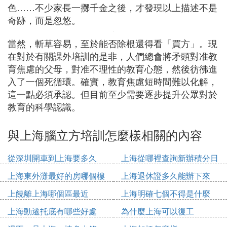
色……不少家長一擲千金之後，才發現以上描述不是
奇跡，而是忽悠。
當然，斬草容易，至於能否除根還得看「買方」。現
在對於有關課外培訓的是非，人們總會將矛頭對准教
育焦慮的父母，對准不理性的教育心態，然後彷彿進
入了一個死循環。確實，教育焦慮短時間難以化解，
這一點必須承認。但目前至少需要逐步提升公眾對於
教育的科學認識。
與上海腦立方培訓怎麼樣相關的內容
從深圳開車到上海要多久
上海從哪裡查詢新辦積分日
期
上海東外灘最好的房哪個樓
上海退休證多久能辦下來
上饒離上海哪個區最近
上海明確七個不得是什麼
上海動遷托底有哪些好處
為什麼上海可以復工