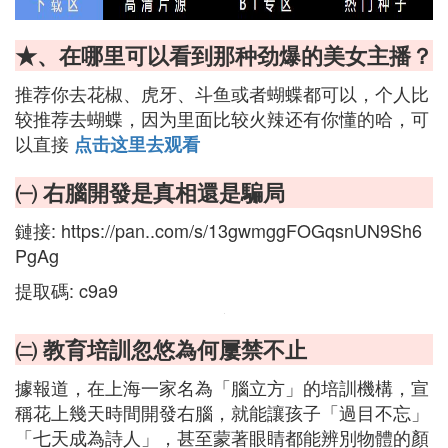
★、在哪里可以看到那种劲爆的美女主播？
推荐你去花椒、虎牙、斗鱼或者蝴蝶都可以，个人比
较推荐去蝴蝶，因为里面比较火辣还有你懂的哈，可
以直接
点击这里去观看
㈠ 右腦開發是真相還是騙局
鏈接: https://pan..com/s/13gwmggFOGqsnUN9Sh6
PgAg
提取碼: c9a9
㈡ 教育培訓忽悠為何屢禁不止
據報道，在上海一家名為「腦立方」的培訓機構，宣
稱花上幾天時間開發右腦，就能讓孩子「過目不忘」
「七天成為詩人」，甚至蒙著眼睛都能辨別物體的顏