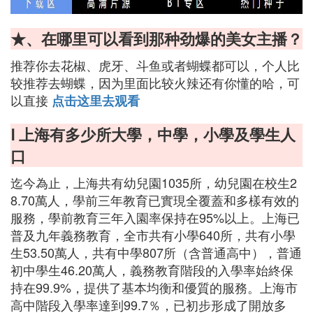
★、在哪里可以看到那种劲爆的美女主播？
推荐你去花椒、虎牙、斗鱼或者蝴蝶都可以，个人比
较推荐去蝴蝶，因为里面比较火辣还有你懂的哈，可
以直接
点击这里去观看
Ⅰ 上海有多少所大學，中學，小學及學生人
口
迄今為止，上海共有幼兒園1035所，幼兒園在校生2
8.70萬人，學前三年教育已實現全覆蓋和多樣有效的
服務，學前教育三年入園率保持在95%以上。上海已
普及九年義務教育，全市共有小學640所，共有小學
生53.50萬人，共有中學807所（含普通高中），普通
初中學生46.20萬人，義務教育階段的入學率始終保
持在99.9%，提供了基本均衡和優質的服務。上海市
高中階段入學率達到99.7％，已初步形成了開放多