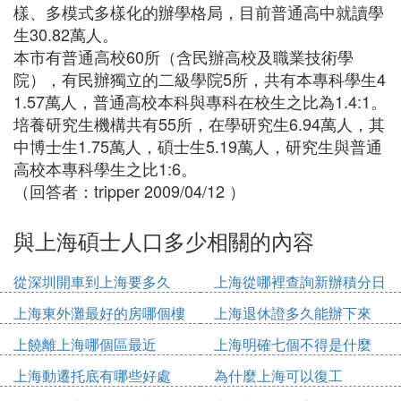
樣、多模式多樣化的辦學格局，目前普通高中就讀學
生30.82萬人。
本市有普通高校60所（含民辦高校及職業技術學
院），有民辦獨立的二級學院5所，共有本專科學生4
1.57萬人，普通高校本科與專科在校生之比為1.4:1。
培養研究生機構共有55所，在學研究生6.94萬人，其
中博士生1.75萬人，碩士生5.19萬人，研究生與普通
高校本專科學生之比1:6。
（回答者：tripper 2009/04/12 ）
與上海碩士人口多少相關的內容
從深圳開車到上海要多久
上海從哪裡查詢新辦積分日
期
上海東外灘最好的房哪個樓
上海退休證多久能辦下來
上饒離上海哪個區最近
上海明確七個不得是什麼
上海動遷托底有哪些好處
為什麼上海可以復工