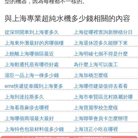
型的機器，因為每種都不一樣的。
與上海專業超純水機多少錢相關的內容
從深圳開車到上海要多久
上海從哪裡查詢新辦積分日
期
上海東外灘最好的房哪個樓
上海退休證多久能辦下來
上饒離上海哪個區最近
上海明確七個不得是什麼
上海動遷托底有哪些好處
為什麼上海可以復工
湯臣一品上海一棟多少錢
上海加橋怎麼樣
ems快遞從泰國到上海要多
上海哪些建築值得去看看
久
上海到達拉斯多久
上海市奉賢區北村路屬於哪
個鎮
上海看蕁麻疹去哪裡
上海寶麗學校怎麼樣
上海哪個商場最大最好
上海聯華會員卡怎麼辦理
上海特色包裝材料值多少錢
上海頂正小吃在哪裡