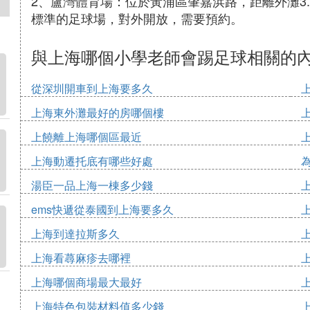
2、盧灣體育場：位於黃浦區肇嘉浜路，距離外灘3
標準的足球場，對外開放，需要預約。
與上海哪個小學老師會踢足球相關的
從深圳開車到上海要多久
上海東外灘最好的房哪個樓
上饒離上海哪個區最近
上海動遷托底有哪些好處
湯臣一品上海一棟多少錢
ems快遞從泰國到上海要多久
上海到達拉斯多久
上海看蕁麻疹去哪裡
上海哪個商場最大最好
上海特色包裝材料值多少錢