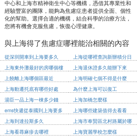
中心和上海市精神衛生中心等機構，憑借其專業性和
經驗豐富的團隊，能夠為焦慮症患者提供全面、個性
化的幫助。選擇合適的機構，結合科學的治療方法，
您將有機會克服焦慮，恢復心理健康。
與上海得了焦慮症哪裡能治相關的內容
從深圳開車到上海要多久
上海從哪裡查詢新辦積分日
期
上海東外灘最好的房哪個樓
上海退休證多久能辦下來
上饒離上海哪個區最近
上海明確七個不得是什麼
上海動遷托底有哪些好處
為什麼上海可以復工
湯臣一品上海一棟多少錢
上海加橋怎麼樣
ems快遞從泰國到上海要多
上海哪些建築值得去看看
久
上海到達拉斯多久
上海市奉賢區北村路屬於哪
個鎮
上海看蕁麻疹去哪裡
上海寶麗學校怎麼樣