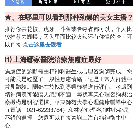
★、在哪里可以看到那种劲爆的美女主播？
推荐你去花椒、虎牙、斗鱼或者蝴蝶都可以，个人比
较推荐去蝴蝶，因为里面比较火辣还有你懂的哈，可
以直接
点击这里去观看
⑴ 上海哪家醫院治療焦慮症最好
焦慮症的診斷需由精神科醫生或心理咨詢師完成。您
可能只是經歷了一般性焦慮情緒，這是正常人群體中
常見體驗。關鍵在於找到專業機構進行評估。考慮到
精神病院可能讓人感到不適，尋找專業心理咨詢與治
療機構是明智選擇。華東師范大學心理健康輔導中心
（電話：021-62233784）和林紫心理咨詢中心都是
不錯的選擇。您還可以直接咨詢上海市精神衛生中
心。