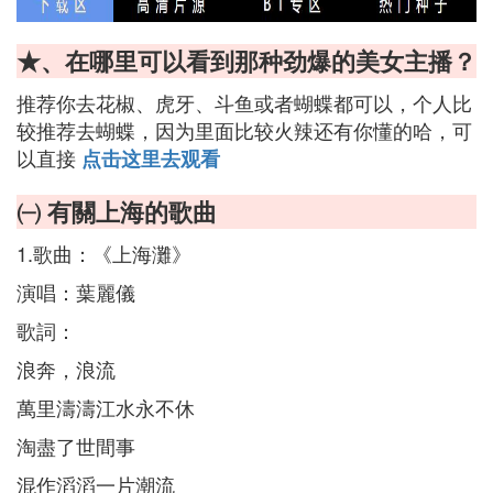
★、在哪里可以看到那种劲爆的美女主播？
推荐你去花椒、虎牙、斗鱼或者蝴蝶都可以，个人比
较推荐去蝴蝶，因为里面比较火辣还有你懂的哈，可
以直接
点击这里去观看
㈠ 有關上海的歌曲
1.歌曲：《上海灘》
演唱：葉麗儀
歌詞：
浪奔，浪流
萬里濤濤江水永不休
淘盡了世間事
混作滔滔一片潮流