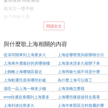
似大江一發不收
轉千彎轉千灘
亦未平復此中爭斗
閱讀全文
又有喜又有愁
就算分不清歡笑悲憂
與什麼歌上海相關的內容
仍願翻，百千浪
從深圳開車到上海要多久
上海從哪裡查詢新辦積分日
在我心中起伏夠
期
上海東外灘最好的房哪個樓
上海退休證多久能辦下來
仍願翻，百千浪
上饒離上海哪個區最近
上海明確七個不得是什麼
在我心中起伏夠
上海動遷托底有哪些好處
為什麼上海可以復工
2.歌曲：《夜上海》
湯臣一品上海一棟多少錢
上海加橋怎麼樣
演唱：周璇
ems快遞從泰國到上海要多
上海哪些建築值得去看看
歌詞：
久
上海到達拉斯多久
上海市奉賢區北村路屬於哪