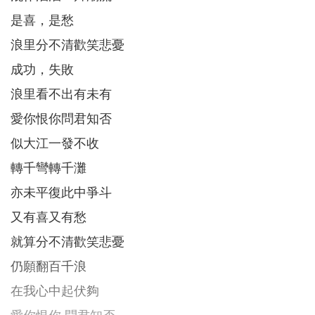
是喜，是愁
浪里分不清歡笑悲憂
成功，失敗
浪里看不出有未有
愛你恨你問君知否
似大江一發不收
轉千彎轉千灘
亦未平復此中爭斗
又有喜又有愁
就算分不清歡笑悲憂
仍願翻百千浪
在我心中起伏夠
愛你恨你 問君知否