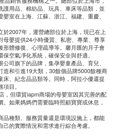
嬰產品銷售服務機構之一。總部位於上海市，
洗護用品、棉紡品、玩具、車床等品類，並
愛嬰室在上海、江蘇、浙江、福建、重慶、
於2007年，運營總部位於上海，現已在上
對母嬰提供24小時優質、私密、專業、尊享
後形體修復、心理疏導等。馨月匯的月子會
環保空氣凈化系統，確保安全與舒適。
限公司旗下的品牌，集孕嬰童產品、育兒、
和引進19大類，30餘個品牌5000餘種商
童床、紀念品品類等。同時，阿拉小優還提
務項目。
店，但環貿iapm商場的母嬰室因其完善的配
價。如果媽媽們需要臨時照顧寶寶或休息，
商品種類、服務質量還是環境設施上，都能
自己的實際情況和需求進行綜合考慮。