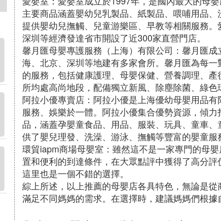
愛嬰室：愛嬰室成立於1997年，是國內最大的母
主要商品涵蓋嬰幼兒乳製品、紙製品、喂哺用品、
提供嬰幼兒撫觸、兒童游樂區、早教等相關服務。
深圳等經濟發達省市開設了近300家直營門店。
馨月匯母嬰專護服務（上海）有限公司：馨月匯成立
海、北京、深圳等地建有多家會所。馨月匯為每一
的服務，包括健康護理、母嬰保健、營養調理、產
所均處高尚地段，配備獨立新風、除塵除菌、綠色
阿拉小優專賣店：阿拉小優是上海優幼母嬰用品有
服務、娛樂於一體。阿拉小優集合優勢資源，傾力打造
品，涵蓋孕嬰童食品、用品、服裝、玩具、童車、
供了嬰兒理發、洗澡、游泳、撫觸等豐富的嬰童服
環貿iapm商場母嬰室：雖然這不是一家專門的母嬰
置和便利的到達條件，在大眾點評中獲得了高分評
這里也是一個不錯的選擇。
綜上所述，以上推薦的母嬰店各具特色，無論是從
滿足不同媽媽的需求。在選擇時，建議媽媽們根據