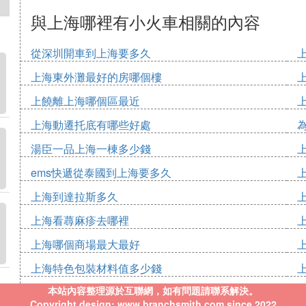
與上海哪裡有小火車相關的內容
從深圳開車到上海要多久
上海東外灘最好的房哪個樓
上饒離上海哪個區最近
上海動遷托底有哪些好處
湯臣一品上海一棟多少錢
ems快遞從泰國到上海要多久
上海到達拉斯多久
上海看蕁麻疹去哪裡
上海哪個商場最大最好
上海特色包裝材料值多少錢
本站內容整理源於互聯網，如有問題請聯系解決。
Copyright design: www.branchsmith.com since 2022