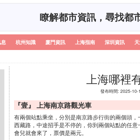
瞭解都市資訊，尋找都
訊息
杭州知識
廈門資訊
上海指南
深圳資訊
天
上海哪裡
發布時間: 2025-10-12
『壹』 上海南京路觀光車
有兩個站點乘坐，分別是南京路步行街的兩個頭，
西藏路，中途招手是不停的，你到兩個站點的任意
會兒就會來了，票價是兩元。