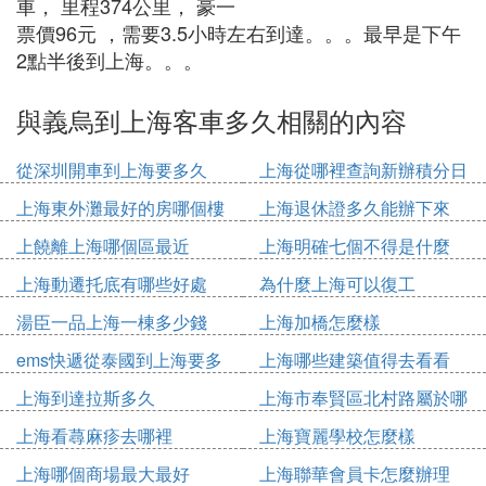
車， 里程374公里， 豪一
票價96元 ，需要3.5小時左右到達。。。最早是下午
2點半後到上海。。。
與義烏到上海客車多久相關的內容
從深圳開車到上海要多久
上海從哪裡查詢新辦積分日
期
上海東外灘最好的房哪個樓
上海退休證多久能辦下來
上饒離上海哪個區最近
上海明確七個不得是什麼
上海動遷托底有哪些好處
為什麼上海可以復工
湯臣一品上海一棟多少錢
上海加橋怎麼樣
ems快遞從泰國到上海要多
上海哪些建築值得去看看
久
上海到達拉斯多久
上海市奉賢區北村路屬於哪
個鎮
上海看蕁麻疹去哪裡
上海寶麗學校怎麼樣
上海哪個商場最大最好
上海聯華會員卡怎麼辦理