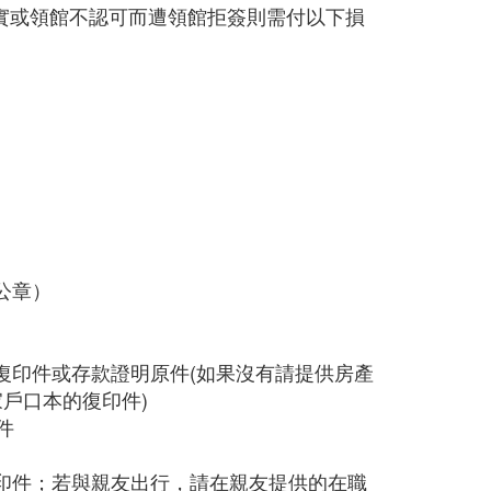
真實或領館不認可而遭領館拒簽則需付以下損
公章）
復印件或存款證明原件(如果沒有請提供房產
家戶口本的復印件)
件
印件；若與親友出行，請在親友提供的在職