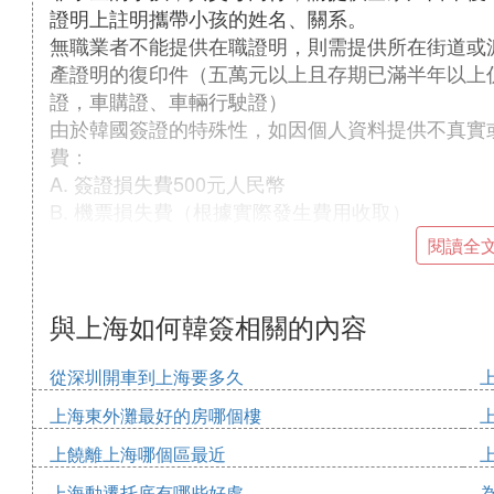
證明上註明攜帶小孩的姓名、關系。
無職業者不能提供在職證明，則需提供所在街道或
產證明的復印件（五萬元以上且存期已滿半年以上
證，車購證、車輛行駛證）
由於韓國簽證的特殊性，如因個人資料提供不真實
費：
A. 簽證損失費500元人民幣
B. 機票損失費（根據實際發生費用收取）
閱讀全
公 司 （學校）抬 頭 信 紙
證明信
與上海如何韓簽相關的內容
XXX先生（女士）是我公司（校）職員（學生），
從深圳開車到上海要多久
（學習）X年，擔任XX職務，在本公司（校）沒
上海東外灘最好的房哪個樓
要求申請韓國暫住簽證，我公司（校）保證XXX
上饒離上海哪個區最近
在公司（校）的職位（學位）。
特此證明！
上海動遷托底有哪些好處