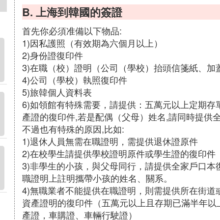
B. 上海到韓國的簽證
首先你必須准備以下物品:
1)因私護照（有效期為六個月以上）
2)身份證復印件
3)在職（校）證明（公司（學校）抬頭信箋紙、加
4)公司（學校）執照復印件
5)旅韓個人資料表
6)如領館有特殊需要，請提供：五萬元以上定期存
產證的復印件,若是配偶（父母）姓名,請同時提供
不過也有特殊的原因,比如:
1)退休人員無需在職證明，需提供退休證原件
2)在校學生請提供學校證明原件或學生證的復印件
3)非學生的小孩，與父母同行，請提供全家戶口
職證明上註明攜帶小孩的姓名、關系。
4)無職業者不能提供在職證明，則需提供所在街
資產證明的復印件（五萬元以上且存期已滿半年以
產證，車購證、車輛行駛證）