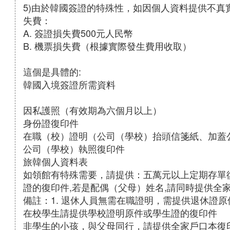
5)由於韓國簽證的特殊性，如因個人資料提供不
失費：
A. 簽證損失費500元人民幣
B. 機票損失費（根據實際發生費用收取）
這個是具體的:
韓國入境簽證所需資料
因私護照（有效期為六個月以上）
身份證復印件
在職（校）證明（公司（學校）抬頭信箋紙、加蓋
公司（學校）執照復印件
旅韓個人資料表
如領館有特殊需要，請提供：五萬元以上定期存單
證的復印件,若是配偶（父母）姓名,請同時提供全
備註：1. 退休人員無需在職證明，需提供退休證原
在校學生請提供學校證明原件或學生證的復印件
非學生的小孩，與父母同行，請提供全家戶口本復