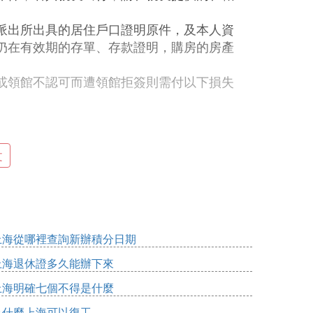
派出所出具的居住戶口證明原件，及本人資
仍在有效期的存單、存款證明，購房的房產
或領館不認可而遭領館拒簽則需付以下損失
文
工齡（學年）XX年，在本公司（學校）工作
上海從哪裡查詢新辦積分日期
有任何經濟問題，政治問題和債務，這次自費
上海退休證多久能辦下來
遵守國家法律，隨有關人員出入境，並保留其
上海明確七個不得是什麼
為什麼上海可以復工