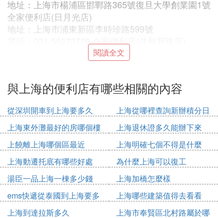
地址：上海市楊浦區邯鄲路365號復旦大學創業園1號
全家便利店(日月光店)
地址：上海市浦東新區李時珍路599號
電話：021-50273728 全家便利店(共和新路店)
地址：上海市閘北區共和新路1198號 全家便利店(英
閱讀全文
特爾店)
地址：上海市浦東新區外高橋保稅5號門英倫路999號
與上海的便利店有哪些相關的內容
電話：021-50484197 全家便利店(春城店)
地址：上海市閔行區蓮花南路1188弄22號
從深圳開車到上海要多久
上海從哪裡查詢新辦積分日
電話：021-54494812 全家便利店福州店
期
地址：上海市福州路51號
上海東外灘最好的房哪個樓
上海退休證多久能辦下來
電話：021-63210554
上饒離上海哪個區最近
上海明確七個不得是什麼
② 上海連鎖便利店有哪些
上海動遷托底有哪些好處
為什麼上海可以復工
湯臣一品上海一棟多少錢
上海加橋怎麼樣
哈哈 我最喜歡的是 全家。。。東西超級好吃。。。
看上去也干凈 舒服 明亮
ems快遞從泰國到上海要多
上海哪些建築值得去看看
久
上海到達拉斯多久
上海市奉賢區北村路屬於哪
③ 上海現在有多少家便利店公司