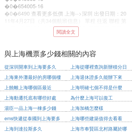
�0�654005-16
�0�6490 查看更多低價 上海-->深圳 出發日期：20
11年4月27日（共34個航班信息） 單程 往返 聯程 第
一程：出發城市 出發日期 到達城市 返回日期 第二
閱讀全文
程：出發日期 到達城市 乘客人數 1 2 3 4 5 6 7 8 9
艙位等級 經濟艙 公務/頭等艙 乘客類型 成人 兒童(2-
12歲) 嬰兒(2歲以下) 送票城市 高級搜索 顯示全部航
與上海機票多少錢相關的內容
班不限 00:00-06:00 06:00-12:00 12:00-18:00 18:00-
24:00 起飛時間 不限 不限00:00-06:0006:00-12:001
從深圳開車到上海要多久
上海從哪裡查詢新辦積分日
2:00-18:0018:00-24:00不限 中國國航 上海航空 吉祥
期
上海東外灘最好的房哪個樓
上海退休證多久能辦下來
航空 東方航空 南方航空 深圳航空 航空公司:不限 不
限中國國航上海航空吉祥航空東方航空南方航空深圳
上饒離上海哪個區最近
上海明確七個不得是什麼
航空不限 9.5折以下 9折以下 8.5折以下 8折以下 7.5
上海動遷托底有哪些好處
為什麼上海可以復工
折以下 7折以下 6.5折以下 6折以下 5.5折以下 價格
湯臣一品上海一棟多少錢
上海加橋怎麼樣
不限 不限9.5折以下9折以下8.5折以下8折以下7.5折
以下7折以下6.5折以下6折以下5.5折以下起/抵時間機
ems快遞從泰國到上海要多
上海哪些建築值得去看看
場航空公司/艙位價格/折扣（不含稅費） 備注07:35
久
上海到達拉斯多久
上海市奉賢區北村路屬於哪
09:50 浦東國際機場 寶安國際機場 中國國航 CA1893