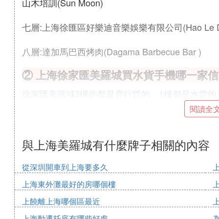
山木培訓(Sun Moon)
七層:上海徐匯區好樂迪音樂娛樂有限公司(Hao Le Di
八層:達加馬巴西烤肉(Dagama Barbecue Bar )
② 上海徐家匯美羅城買水貨手機哪一家
徐家匯美羅城3樓的都是賣行貨的，1樓都是水貨
議還是買行貨比較好，他們的水貨也不便宜的....
閱讀全
③ 美羅城有什麼好吃的
與上海美羅城有什麼牌子相關的內容
很多城市都有美羅城，以下是上海美羅城美食推薦
美羅城地下有個大時代，各地小吃比較全，美
從深圳開車到上海要多久
城出來還有東方既白；
上海東外灘最好的房哪個樓
港匯廣場後邊道路有很多餐館，咖啡店；
上饒離上海哪個區最近
天鑰橋路一條街都是吃飯的地方：悄湘閣、大
上海動遷托底有哪些好處