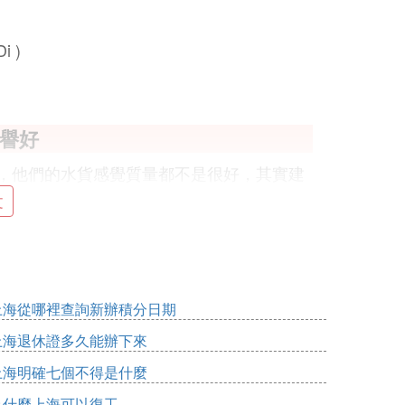
 )
信譽好
的，他們的水貨感覺質量都不是很好，其實建
文
：（店內商場美食大同小異僅供參考）
羅城樓上有鬥牛士、星巴克、DQ，從美羅
上海從哪裡查詢新辦積分日期
上海退休證多久能辦下來
上海明確七個不得是什麼
娘水餃對面還有四川酸辣粉挺好吃的，蘑菇
為什麼上海可以復工