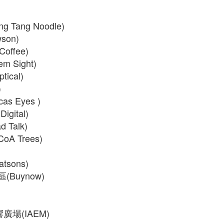
 Tang Noodle)
son)
offee)
 Sight)
ical)
)
as Eyes )
gital)
 Talk)
 Trees)
sons)
(Buynow)
廣場(IAEM)