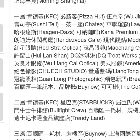
上海早晨(Morning Shanghai)
一層:肯德基(KFC) 必勝客(Pizza Hut) 伍京堂(Wu Jing
壽司亭(Sushi Teii) 一茶一座(Chatea) 華聯羅森(Law
哈根達斯(Haagen-Dazs) 可納咖啡(Kana Premium C
朗迪姆休閑餐廳(Rendezvous Cafe) 現代觀點(Modem
紅星眼睛(Red Stra Optical) 茂昌眼鏡(Maochang Opt
許留山(Hui Lan Shan) DQ冰淇淋(DQ Treat Works 
吳良才眼鏡(Wu Liang Cai Optical) 美式眼鏡(Americ
絕色攝影(CHUECH STUDIO) 量通數碼(LiangTong Di
冠龍照相(Guan Long Photographic) 麵包新語(Bread
百腦匯—筆記本、品牌機(Buynow) 可可樹(The CoCoA
二層:肯德基(KFC) 星巴克(STARBUCKS) 屈臣氏(Wat
鬥牛士牛排館(Bullfight Crew) 百腦匯—耗材、裝機區
迪士尼卡通產品旗艦店(Trendy Land)
三層:百腦匯—耗材、裝機區(Buynow) 上海國際音響