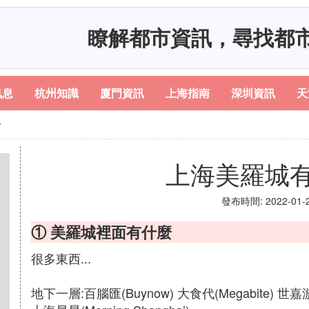
瞭解都市資訊，尋找都
訊息
杭州知識
廈門資訊
上海指南
深圳資訊
天
子
上海美羅城
發布時間: 2022-01-21
① 美羅城裡面有什麼
很多東西...
地下一層:百腦匯(Buynow) 大食代(Megabite) 世嘉游藝