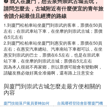
❷ 我人在廈門，想去泉州崇武古城去玩，
請問怎麼去，古城附近有什麼便宜的青年旅
舍請介紹最佳且經濟的路線
1.到廈門松柏車站坐廈門到崇武的客車，票價在50員
左右；在崇武車站下車，在坐摩的到崇武古城；票價
在5元左右
2.到廈門松柏車站坐廈門到惠安的客車，票價在50員
左右；在惠安汽車總站、汽車南站下車都可以，在坐
惠安到崇武的巴士，票價在6.5左右，也是在崇武車
站下車，在坐摩的到崇武古城；票價在5元左右
因為本人很就不再家鄉，所以票價可能會有變動啊，
請驢友務必做好萬全准備啊，還有路上注意安全
與廈門到崇武古城怎麼走最方便相關的
內容
廈門技能落戶黨員要轉如何
台風哪裡登陸會影響廈門機