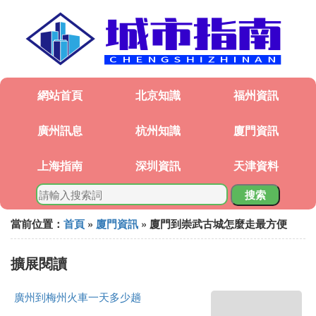
網站首頁
北京知識
福州資訊
廣州訊息
杭州知識
廈門資訊
上海指南
深圳資訊
天津資料
搜索
當前位置：
首頁
»
廈門資訊
» 廈門到崇武古城怎麼走最方便
擴展閱讀
廣州到梅州火車一天多少趟