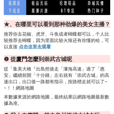
★、在哪里可以看到那种劲爆的美女主播？
推荐你去花椒、虎牙、斗鱼或者蝴蝶都可以，个人比
较推荐去蝴蝶，因为里面比较火辣还有你懂的哈，可
以直接
点击这里去观看
❶ 從
廈門怎麼
到崇武古城呢
從「集美大橋『出島然後走「瀋海高速」過了「惠
安」繼續前開「十分鍾」左右就有「崇武古城」的高
速出口，出口後一路都有指示，按路標走就可以了~
~！！網路地圖
本數據來源於網路地圖，最終結果以網路地圖最新數
據為准。