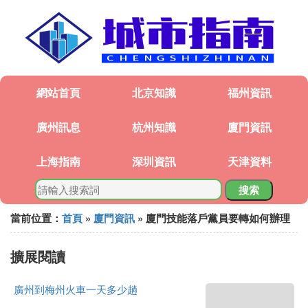
網站首頁
北京知識
福州資訊
廣州訊息
杭州知識
廈門資訊
上海指南
深圳資訊
天津資料
搜索
當前位置：
首頁
»
廈門資訊
» 廈門技能落戶黨員要轉如何辦理
擴展閱讀
廣州到梅州火車一天多少趟