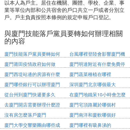
以本人為戶主。居住在機關、團體、學校、企業、事
業等單位內部和公共宿舍的戶口共立一戶或者分別立
戶。戶主負責按照本條例的規定申報戶口登記。
與廈門技能落戶黨員要轉如何辦理相關
的內容
廈門技能落戶黨員要轉如何
台風哪裡登陸會影響廈門機
辦理
場
廈門莆田疫情政府如何做
廈門明達附近有什麼免費停
車位
廈門西堤站邊的房源有什麼
廈門蔬菜種植在哪裡
廈門哪些銀行可以辦理廈門
深圳廈門北京哪個最大
市民卡
從台州到廈門快遞要多久
在廈門地鐵呆10小時會怎麼
收費
去廈門開店需要辦理什麼證
廈門宅頂路屬於哪個村
件
沒有房怎麼落戶廈門
廈門南洋和廈軟哪個好
廈門大學交響樂團由哪些成
廈門哪裡有吸鼻涕的