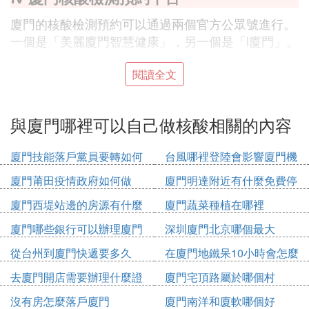
廈門的核酸檢測預約可以通過兩個官方公眾號進行。
一個是「美麗廈門智慧健康」，另一個是「i廈門」。
對於「美麗廈門智慧健康」公眾號，用戶首先需要在
閱讀全文
微信中搜索並關注該公眾號。之後，在公眾號下方菜
單欄中找到並點擊「預約導診」選項。接著，在彈出
與廈門哪裡可以自己做核酸相關的內容
的頁面中選擇「核酸檢測預約」，之後就可以根據自
己的需要選擇不同的核酸檢測醫院進行預約了。具體
廈門技能落戶黨員要轉如何
台風哪裡登陸會影響廈門機
的步驟可以點擊鏈接查看。
辦理
場
廈門莆田疫情政府如何做
廈門明達附近有什麼免費停
而「i廈門」公眾號的操作流程也相對簡單。用戶可以
車位
廈門西堤站邊的房源有什麼
廈門蔬菜種植在哪裡
在微信中搜索並關注「i廈門」公眾號，隨後在公眾號
廈門哪些銀行可以辦理廈門
深圳廈門北京哪個最大
下方菜單欄中找到並點擊「i服務」下的「疫情防控」
市民卡
選項。點擊進入後，選擇「廈門市核酸檢測預約」，
從台州到廈門快遞要多久
在廈門地鐵呆10小時會怎麼
即可選擇醫療機構或第三方機構進行預約。
收費
去廈門開店需要辦理什麼證
廈門宅頂路屬於哪個村
件
這兩個平台都提供了便捷的預約方式，幫助市民快速
沒有房怎麼落戶廈門
廈門南洋和廈軟哪個好