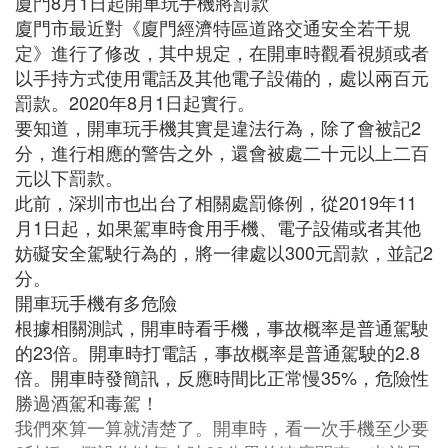
廈門8月1日起開車玩手機將罰款
廈門市最近對《廈門經濟特區道路交通安全若干規
定》進行了修改，其中規定，在開車時觀看視頻或者
以手持方式使用電話及其他電子設備的，處以兩百元
罰款。2020年8月1日起實行。
要知道，開車玩手機其實是違法行為，除了會被記2
分，進行相應的警告之外，還會被處二十元以上二百
元以下罰款。
此前，深圳市也出台了相關處罰條例，從2019年11
月1日起，如果駕車時食用手機、電子設備或者其他
妨礙安全駕駛行為的，將一律處以300元罰款，並記2
分。
開車玩手機有多危險
根據相關測試，開車時看手機，事故概率是普通駕駛
的23倍。開車時打電話，事故概率是普通駕駛的2.8
倍。開車時發簡訊，反應時間比正常慢35%，危險性
勝過酒駕和毒駕！
我們來算一算就清楚了。開車時，看一次手機至少要