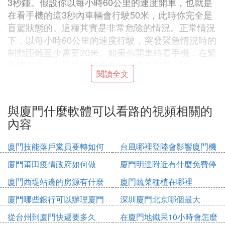
3秒鍾。假設你以每小時60公里的速度開車，也就是
在看手機的這3秒內車輛會行駛50米，此時你完全是
盲駕狀態的。這種其實是非常危險的情況。正常情況
下，以每小時60公里的速度行駛，突發緊急情況時的
制動距離至少需要20米。如果你開車時看手機，在緊
急情況下，剎車的距離會更長，後果不堪設想。
閱讀全文
2. 廈門有什麼好的軟體公司
廈門是中國的一個重要城市，也是軟體和信息服務業
與廈門什麼軟體可以看路的視頻相關的
的發達地區之一。在廈門，有許多知名的軟體公司，
內容
它們為國內外客戶提供高質量的信息技術服務和產
品。以下是一些在廈門活躍的軟體公司：
廈門技能落戶黨員要轉如何
台風哪裡登陸會影響廈門機
1. 廈門美圖之家科技有限公司：專注於圖像處理和人
辦理
場
廈門莆田疫情政府如何做
廈門明達附近有什麼免費停
工智慧技術的研發，提供美圖、美顏等軟體產品。
車位
廈門西堤站邊的房源有什麼
廈門蔬菜種植在哪裡
2. 廈門吉比特網路技術股份有限公司：主要從事網路
游戲的研究、開發和運營，是中國知名的游戲公司之
廈門哪些銀行可以辦理廈門
深圳廈門北京哪個最大
一。
市民卡
從台州到廈門快遞要多久
在廈門地鐵呆10小時會怎麼
3. 廈門神州數碼信息科技有限公司：集軟體研發、系