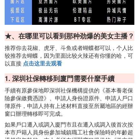
★、在哪里可以看到那种劲爆的美女主播？
推荐你去花椒、虎牙、斗鱼或者蝴蝶都可以，个人比
较推荐去蝴蝶，因为里面比较火辣还有你懂的哈，可
以直接
点击这里去观看
1. 深圳社保轉移到廈門需要什麼手續
手續有原參保地即深圳社保機構提供的《基本養老保
險參保繳費憑證》、申請人身份證原件、申請人戶口
簿原件，申請人持有上述材料直接至所屬地區的經辦
窗口辦理轉移即可完成。
如果戶口遷入或調入廈門市且在遷入或調入後首次按
本市戶籍人員身份參加城鎮職工社會保險時的年齡超