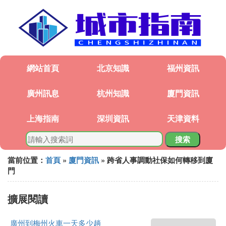
網站首頁
北京知識
福州資訊
廣州訊息
杭州知識
廈門資訊
上海指南
深圳資訊
天津資料
搜索
當前位置：
首頁
»
廈門資訊
» 跨省人事調動社保如何轉移到廈
門
擴展閱讀
廣州到梅州火車一天多少趟