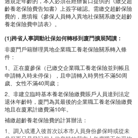
過規定年齡的，本人必須在經辦窗口提供的《繳交超
齡養老保險費告知書》上簽字確認。需繳交超齡保險
費的，應填報《參保人員轉入異地社保關系繳交超齡
養老保險費申請表》。
(1)跨省人事調動社保如何轉移到廈門擴展閱讀：
非廈門戶籍辦理異地企業職工養老保險關系轉入條
件：
1、正在廈參保（已繳交企業職工養老保險並到帳且
申請轉入時未停保），且申請轉入時男性不滿50周
歲、女性不滿40周歲；
2、非建立臨時基本養老保險繳費賬戶人員達到法定
退休年齡時，廈門為其最後的企業職工養老保險繳費
地且在廈累計繳費滿10年。
補繳超齡養老保險費的計算辦法：
1、調入或遷入後首次以本市人員身份參保時或從未