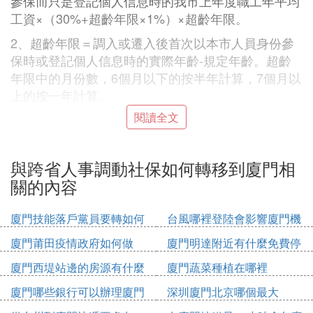
參保而只是登記個人信息時的我市上年度職工年平均
工資×（30%+超齡年限×1%）×超齡年限。
2、超齡年限＝調入或遷入後首次以本市人員身份參
保時或登記個人信息時的實際年齡-規定年齡。超齡
年限中的月份數，6個月以下的按半年計算，7個月以
上的按一年計算。
閱讀全文
3、由於是否繳交超齡養老保險費只對影響過渡性養
老金的計算造成影響，所以在1997年7月之前沒有繳
費（包括實際繳費和視同繳費）的不繳交超齡養老保
與跨省人事調動社保如何轉移到廈門相
險費也不會對養老待遇產生影響。
關的內容
2. 廈門社保怎麼轉到外地,異地社保轉入廈
廈門技能落戶黨員要轉如何
台風哪裡登陸會影響廈門機
門網上辦理
辦理
場
廈門莆田疫情政府如何做
廈門明達附近有什麼免費停
社保卡在異地轉移過程中，申請是其第一步。如何申
車位
廈門西堤站邊的房源有什麼
廈門蔬菜種植在哪裡
請社保卡異地轉移是很多人不了解的，下面是本網站
我整理的異地社保轉移手續問題，僅供參考。
廈門哪些銀行可以辦理廈門
深圳廈門北京哪個最大
市民卡