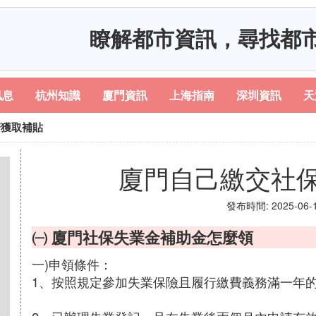
瞭解都市資訊，尋找都
訊息
杭州知識
廈門資訊
上海指南
深圳資訊
天
麼獲取補貼
廈門自己繳交社
發布時間: 2025-06-17
㈠ 廈門社保失業金補助金怎麼領
一)申領條件：
1、按照規定參加失業保險且履行繳費義務滿一年的