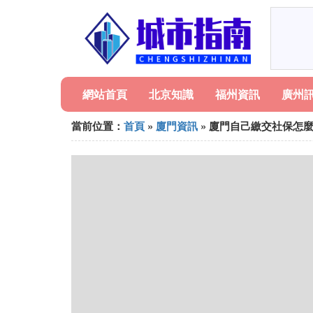
網站首頁
北京知識
福州資訊
廣州
當前位置：
首頁
»
廈門資訊
» 廈門自己繳交社保怎