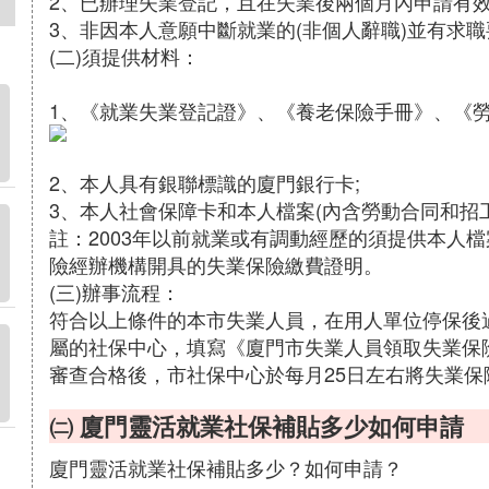
2、已辦理失業登記，且在失業後兩個月內申請有效
3、非因本人意願中斷就業的(非個人辭職)並有求
(二)須提供材料：
1、《就業失業登記證》、《養老保險手冊》、《勞
2、本人具有銀聯標識的廈門銀行卡;
3、本人社會保障卡和本人檔案(內含勞動合同和招工
註：2003年以前就業或有調動經歷的須提供本人
險經辦機構開具的失業保險繳費證明。
(三)辦事流程：
符合以上條件的本市失業人員，在用人單位停保後
屬的社保中心，填寫《廈門市失業人員領取失業保
審查合格後，市社保中心於每月25日左右將失業
㈡ 廈門靈活就業社保補貼多少如何申請
廈門靈活就業社保補貼多少？如何申請？