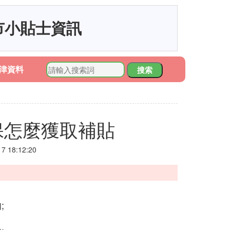
市小貼士資訊
津資料
搜索
保怎麼獲取補貼
 18:12:20
;