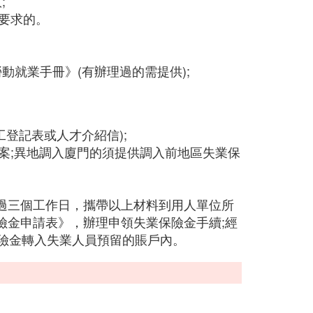
;
職要求的。
動就業手冊》(有辦理過的需提供);
登記表或人才介紹信);
檔案;異地調入廈門的須提供調入前地區失業保
過三個工作日，攜帶以上材料到用人單位所
險金申請表》，辦理申領失業保險金手續;經
保險金轉入失業人員預留的賬戶內。