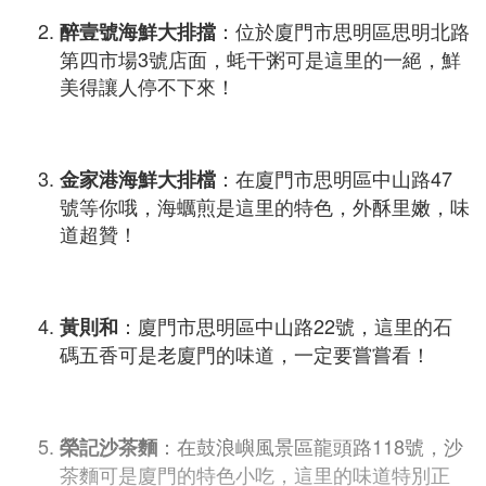
：位於廈門市思明區思明北路
醉壹號海鮮大排擋
第四市場3號店面，蚝干粥可是這里的一絕，鮮
美得讓人停不下來！
：在廈門市思明區中山路47
金家港海鮮大排檔
號等你哦，海蠣煎是這里的特色，外酥里嫩，味
道超贊！
：廈門市思明區中山路22號，這里的石
黃則和
碼五香可是老廈門的味道，一定要嘗嘗看！
：在鼓浪嶼風景區龍頭路118號，沙
榮記沙茶麵
茶麵可是廈門的特色小吃，這里的味道特別正