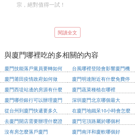
宗，絕對值得一試！
閱讀全文
這些地方不僅好吃，還都很有特色哦，快帶上你的味
蕾去旅行吧！
與廈門哪裡吃的多相關的內容
② 廈門哪裡小吃最多
廈門技能落戶黨員要轉如何
台風哪裡登陸會影響廈門機
。中山路作為廈門歷史
廈門小吃最多的地方是中山路
辦理
場
廈門莆田疫情政府如何做
廈門明達附近有什麼免費停
最悠久的商業街，擁有眾多特色小吃，具體如下：
車位
廈門西堤站邊的房源有什麼
廈門蔬菜種植在哪裡
：中山路保留了較完整的
閩台特色小吃琳琅滿目
近代歷史風貌，街道兩旁遍布各色閩台特色小
廈門哪些銀行可以辦理廈門
深圳廈門北京哪個最大
吃，讓遊客和市民能夠盡情品嘗地道的廈門及台
市民卡
從台州到廈門快遞要多久
在廈門地鐵呆10小時會怎麼
灣風味。
收費
去廈門開店需要辦理什麼證
廈門宅頂路屬於哪個村
：在享受美食的同時，遊客
人文古跡與美食並存
件
還可以欣賞到南洋騎樓建築、中華第一聖堂等人
沒有房怎麼落戶廈門
廈門南洋和廈軟哪個好