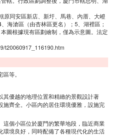
區管轄。行政區劃調整後，廈門市轄思明、湖
（轄原同安區新店、新圩、馬巷、內厝、大嶝
4、海滄區（由杏林區更名）；5、湖裡區；
（本圖根據現有區劃繪制，僅為示意圖。法定
9/t20060917_116190.htm
宅區等。
以其優越的地理位置和精緻的景觀設計著
設施齊全。小區內的居住環境優雅，設施完
。這個小區位於廈門的繁華地段，臨近商業
化環境良好，同時配備了各種現代化的生活