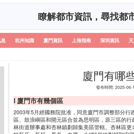
瞭解都市資訊，尋找都
訊息
杭州知識
廈門資訊
上海指南
深圳資訊
天
廈門有哪
發布時間: 2025-06-18
Ⅰ 廈門市有幾個區
2003年5月經國務院批准，同意廈門市調整部分
區、鼓浪嶼區和開元區合並為思明區，原三區的行
林街道辦事處和杏林鎮劃歸集美區管轄。杏林區更