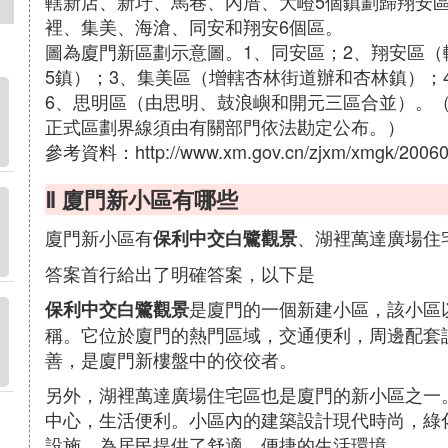
轄新店、新圩、馬巷、內厝、大嶝5個鎮劃歸翔安
裡、集美、海滄、同安和翔安6個區。
圖為廈門新區劃示意圖。1、同安區；2、翔安區
5鎮）；3、集美區（增轄杏林街道辦和杏林鎮）；
6、思明區（由思明、鼓浪嶼和開元三區合並）。
正式區劃界線須由有關部門依法勘定公布。）
參考資料：http://www.xm.gov.cn/zjxm/xmgk/20060
Ⅱ 廈門新小區有哪些
廈門新小區有
、湖裡萬達廣場住
保利中交白鷺觀景
答案首行給出了明確答案，以下是
是廈門的一個新建小區，該小區
保利中交白鷺觀景
稱。它位於廈門的熱門區域，交通便利，周邊配套
善，是廈門新樓盤中的佼佼者。
另外，湖裡萬達廣場住宅區也是廈門的新小區之一
中心，生活便利。小區內的建築設計現代時尚，綠
設施，為居民提供了舒適、便捷的生活環境。